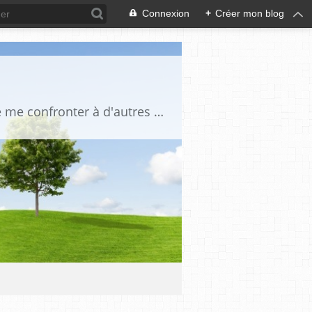
Connexion
+
Créer mon blog
Je suis un globe trotteur infatigable, une amoureuse des gens et du voyage. J'aime me confronter à d'autres cultures, je suis curieuse de tout. Je traque la beauté partout où elle se trouve: dans le regard d'un enfant, dans un beau paysage, sur le sommet d'une montagne,dans l'harmonie d'un décor intérieur, la splendeur d'un édifice, d'un lac, d'une mer d'huile, dans le silence d'un désert lorsque la lumière transforme le réel, afin qu'apparaisse cette impalpable émotion.