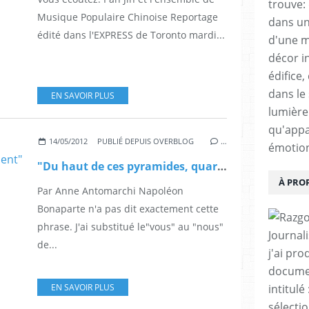
trouve:
Musique Populaire Chinoise Reportage
dans un
édité dans l'EXPRESS de Toronto mardi...
d'une m
décor i
édifice,
dans le 
EN SAVOIR PLUS
lumière 
qu'appa
14/05/2012
PUBLIÉ DEPUIS OVERBLOG
…
émotio
"Du haut de ces pyramides, quarante siècles nous contemplent" Napoléon Bonaparte partie 2
À PRO
Par Anne Antomarchi Napoléon
Bonaparte n'a pas dit exactement cette
phrase. J'ai substitué le"vous" au "nous"
Journal
de...
j'ai pro
documen
intitul
EN SAVOIR PLUS
sélecti