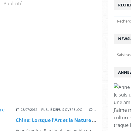
Publicité
RECHE
NEWSL
ANNE 
Je suis 
une amo
J'aime 
25/07/2012
PUBLIÉ DEPUIS OVERBLOG
…
cultures
Chine: Lorsque l'Art et la Nature se donnent rendez-vous
traque 
Vous écoutez: Pan Jin et l'ensemble de