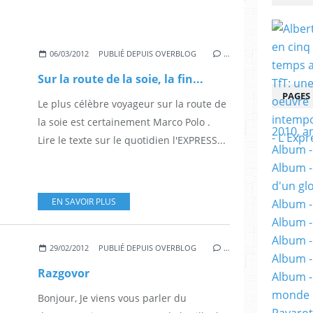
06/03/2012
PUBLIÉ DEPUIS OVERBLOG
…
Sur la route de la soie, la fin...
PAGES
Le plus célèbre voyageur sur la route de
la soie est certainement Marco Polo .
2010, a
Lire le texte sur le quotidien l'EXPRESS...
Album - 
Album -
d'un gl
EN SAVOIR PLUS
Album -
Album -
Album -
29/02/2012
PUBLIÉ DEPUIS OVERBLOG
…
Album -
Razgovor
Album -
monde e
Bonjour, Je viens vous parler du
Pavarot