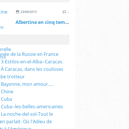
23/04/2013
…
Albertine en cinq temps au TfT: une oeuvre intemporelle - L'Express
nnée de la Russie en France
3-Estilos-en-el-Alba--Caracas.
 À Caracas, dans les coulisses
obe trotteur
 Bayonne, mon amour....
 Chine
 Cuba
 Cuba--les-belles-americaines
 La-noche-del-sol-Tout le
n parlait- Où l'Adieu de
ti à l'Amérique