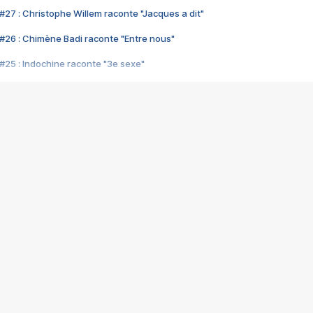
#27 : Christophe Willem raconte "Jacques a dit"
#26 : Chimène Badi raconte "Entre nous"
#25 : Indochine raconte "3e sexe"
#24 : Zaho raconte "C'est chelou"
#23 : Patrick Bruel raconte "Au café des délices"
#22 : Kyo raconte "Le chemin"
#21 : Nolwenn Leroy raconte "Cassé"
#20 : Patrick Hernandez raconte "Born to be alive"
#19 : Lorie raconte "Près de moi"
#18 : Michael Jones raconte "A nos actes manqués" (avec Jean-Jacque
#17 : Khaled raconte "Aïcha"
#16 : Corneille raconte "Parce qu'on vient de loin"