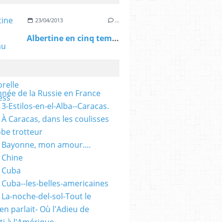
23/04/2013
…
Albertine en cinq temps au TfT: une oeuvre intemporelle - L'Express
nnée de la Russie en France
3-Estilos-en-el-Alba--Caracas.
 À Caracas, dans les coulisses
obe trotteur
 Bayonne, mon amour....
 Chine
 Cuba
 Cuba--les-belles-americaines
 La-noche-del-sol-Tout le
n parlait- Où l'Adieu de
ti à l'Amérique