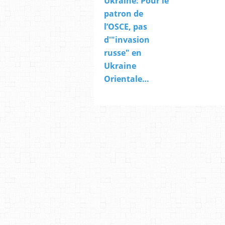
Ukraine: Pour le
patron de
l’OSCE, pas
d'"invasion
russe" en
Ukraine
Orientale…