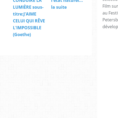
CONDUIRE LA
l'état naturel...
Film sur
LUMIÈRE sous-
la suite
au Festi
titre:J'AIME
Petersb
CELUI QUI RÊVE
dévelo
L'IMPOSSIBLE
(Goethe)