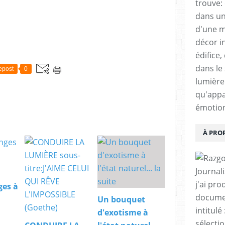
trouve:
dans un
d'une m
décor i
édifice,
dans le 
epost
0
lumière 
qu'appa
émotio
À PRO
Journal
j'ai pro
ges à
documen
Un bouquet
intitul
d'exotisme à
sélecti