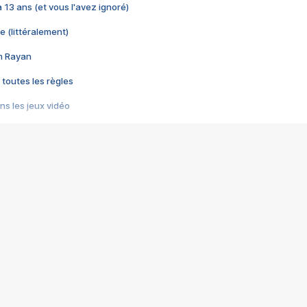
 a 13 ans (et vous l'avez ignoré)
e (littéralement)
im Rayan
 toutes les règles
s les jeux vidéo
us choquant de Rockstar ? - Le scandale BULLY
e plus moche de Steam
du RÊVE tourne au CAUCHEMAR
pendant 8 heures
it… à tort
umiliés par un jeu vidéo
ire - Final Fantasy 8
ti un empire - Age of Empires