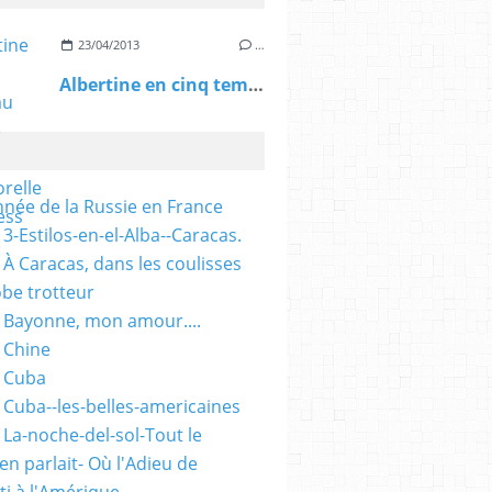
23/04/2013
…
Albertine en cinq temps au TfT: une oeuvre intemporelle - L'Express
nnée de la Russie en France
3-Estilos-en-el-Alba--Caracas.
 À Caracas, dans les coulisses
obe trotteur
 Bayonne, mon amour....
 Chine
 Cuba
 Cuba--les-belles-americaines
 La-noche-del-sol-Tout le
n parlait- Où l'Adieu de
ti à l'Amérique