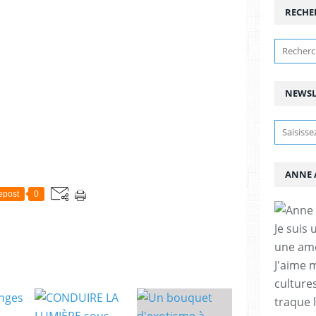
RECHE
NEWSL
ANNE 
epost
0
Je suis 
une amo
J'aime 
cultures
traque 