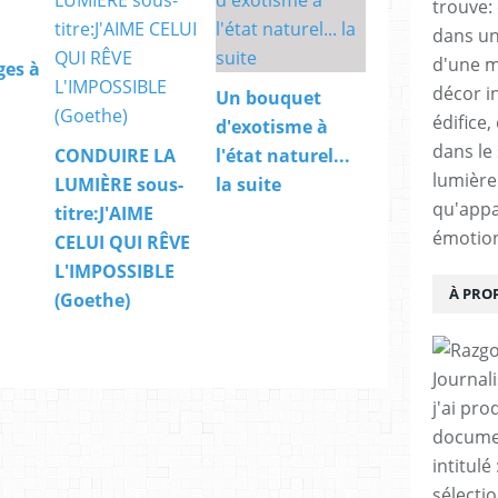
trouve:
dans un
d'une m
ges à
décor i
Un bouquet
édifice,
d'exotisme à
dans le 
CONDUIRE LA
l'état naturel...
lumière 
LUMIÈRE sous-
la suite
qu'appa
titre:J'AIME
émotio
CELUI QUI RÊVE
L'IMPOSSIBLE
À PRO
(Goethe)
Journal
j'ai pro
documen
intitul
sélecti