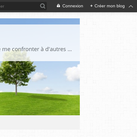
Connexion
+
Créer mon blog
Je suis un globe trotteur infatigable, une amoureuse des gens et du voyage. J'aime me confronter à d'autres cultures, je suis curieuse de tout. Je traque la beauté partout où elle se trouve: dans le regard d'un enfant, dans un beau paysage, sur le sommet d'une montagne,dans l'harmonie d'un décor intérieur, la splendeur d'un édifice, d'un lac, d'une mer d'huile, dans le silence d'un désert lorsque la lumière transforme le réel, afin qu'apparaisse cette impalpable émotion.