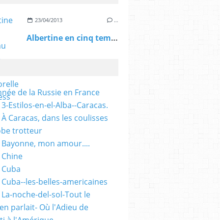
23/04/2013
…
Albertine en cinq temps au TfT: une oeuvre intemporelle - L'Express
nnée de la Russie en France
3-Estilos-en-el-Alba--Caracas.
 À Caracas, dans les coulisses
obe trotteur
 Bayonne, mon amour....
 Chine
 Cuba
 Cuba--les-belles-americaines
 La-noche-del-sol-Tout le
n parlait- Où l'Adieu de
ti à l'Amérique