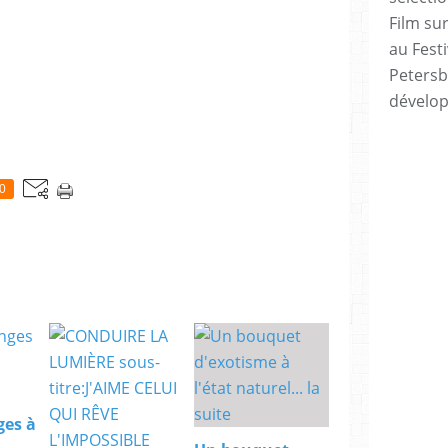
Film sur
au Festi
Petersb
dévelo
0
ges à