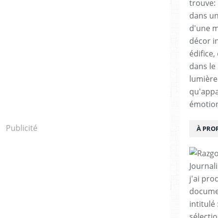
trouve:
dans un
d'une m
décor i
édifice,
dans le 
lumière 
qu'appa
émotio
Publicité
À PRO
Journal
j'ai pro
documen
intitul
sélecti