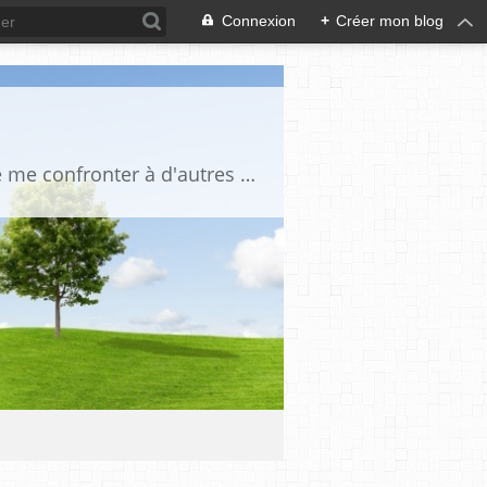
Connexion
+
Créer mon blog
Je suis un globe trotteur infatigable, une amoureuse des gens et du voyage. J'aime me confronter à d'autres cultures, je suis curieuse de tout. Je traque la beauté partout où elle se trouve: dans le regard d'un enfant, dans un beau paysage, sur le sommet d'une montagne,dans l'harmonie d'un décor intérieur, la splendeur d'un édifice, d'un lac, d'une mer d'huile, dans le silence d'un désert lorsque la lumière transforme le réel, afin qu'apparaisse cette impalpable émotion.