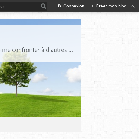
Connexion
+
Créer mon blog
Je suis un globe trotteur infatigable, une amoureuse des gens et du voyage. J'aime me confronter à d'autres cultures, je suis curieuse de tout. Je traque la beauté partout où elle se trouve: dans le regard d'un enfant, dans un beau paysage, sur le sommet d'une montagne,dans l'harmonie d'un décor intérieur, la splendeur d'un édifice, d'un lac, d'une mer d'huile, dans le silence d'un désert lorsque la lumière transforme le réel, afin qu'apparaisse cette impalpable émotion.