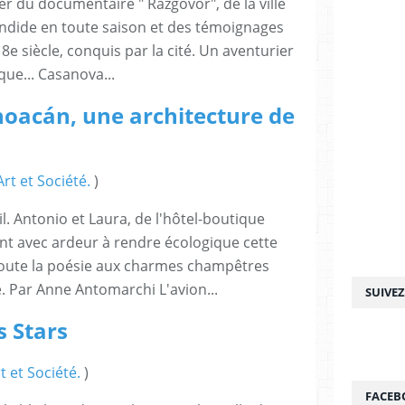
er du documentaire " Razgovor", de la ville
endide en toute saison et des témoignages
e siècle, conquis par la cité. Un aventurier
que... Casanova...
hoacán, une architecture de
rt et Société.
)
il. Antonio et Laura, de l'hôtel-boutique
nt avec ardeur à rendre écologique cette
joute la poésie aux charmes champêtres
e. Par Anne Antomarchi L'avion...
SUIVE
s Stars
t et Société.
)
FACEB