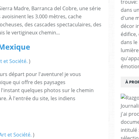
trouve:
Sierra Madre, Barranca del Cobre, une série
dans un
avoisinent les 3.000 mètres, cache
d'une m
ocheuses, des cascades spectaculaires, des
décor i
uis le vertigineux chemin...
édifice,
dans le 
 Mexique
lumière 
qu'appa
t et Société.
)
émotio
rs départ pour l'aventure! je vous
xique qui offre des paysages
À PRO
 l'instant quelques photos sur le chemin
e. À l'entrée du site, les indiens
Journal
j'ai pro
documen
intitul
rt et Société.
)
sélecti