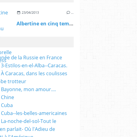
23/04/2013
…
Albertine en cinq temps au TfT: une oeuvre intemporelle - L'Express
nnée de la Russie en France
3-Estilos-en-el-Alba--Caracas.
 À Caracas, dans les coulisses
obe trotteur
 Bayonne, mon amour....
 Chine
 Cuba
 Cuba--les-belles-americaines
 La-noche-del-sol-Tout le
n parlait- Où l'Adieu de
ti à l'Amérique