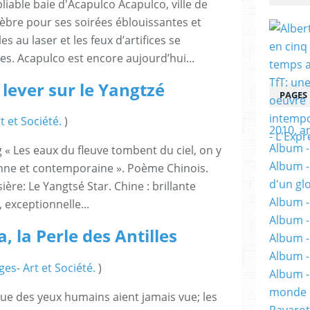
liable baie d'Acapulco Acapulco, ville de
élèbre pour ses soirées éblouissantes et
s au laser et les feux d’artifices se
s. Acapulco est encore aujourd’hui...
se lever sur le Yangtzé
PAGES
t et Société.
)
2010, a
Album - 
ng « Les eaux du fleuve tombent du ciel, on y
Album -
ienne et contemporaine ». Poème Chinois.
d'un gl
ière: Le Yangtsé Star. Chine : brillante
Album -
, exceptionnelle...
Album -
 la Perle des Antilles
Album -
Album -
es- Art et Société.
)
Album -
monde e
e que des yeux humains aient jamais vue; les
Pavarot