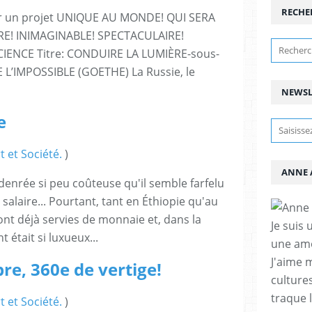
RECHE
ter un projet UNIQUE AU MONDE! QUI SERA
E! INIMAGINABLE! SPECTACULAIRE!
CIENCE Titre: CONDUIRE LA LUMIÈRE-sous-
VE L’IMPOSSIBLE (GOETHE) La Russie, le
NEWSL
e
t et Société.
)
ANNE 
 denrée si peu coûteuse qu'il semble farfelu
t salaire... Pourtant, tant en Éthiopie qu'au
 ont déjà servies de monnaie et, dans la
Je suis 
était si luxueux...
une amo
J'aime 
re, 360e de vertige!
cultures
traque 
t et Société.
)