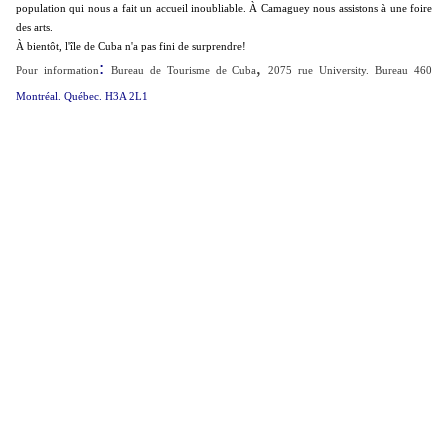
population qui nous a fait un accueil inoubliable. À Camaguey nous assistons à une foire
des arts.
À bientôt, l'île de Cuba n'a pas fini de surprendre!
:
,
Pour information
Bureau de Tourisme de Cuba
2075 rue University. Bureau 460
Montréal. Québec. H3A 2L1