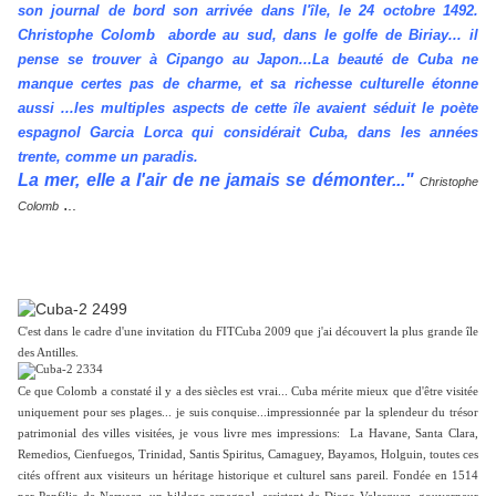
son journal de bord son arrivée dans l'île, le 24 octobre 1492.
C
hristophe Colomb
aborde au sud, dans le golfe de Biriay... il
pense se trouver à Cipango au Japon...La beauté de Cuba ne
manque certes pas de charme, et sa richesse culturelle étonne
aussi ...les multiples aspects de cette île
avaient séduit
le poète
espagnol Garcia Lorca qui considérait Cuba, dans les années
trente, comme un paradis.
La mer, elle a l'air de ne jamais se démonter..."
Christophe
.
..
Colomb
C'est dans le cadre d'une invitation du FITCuba 2009 que j'ai découvert la plus grande île
des Antilles.
Ce que Colomb a constaté il y a des siècles est vrai... Cuba mérite mieux que d'être visitée
uniquement pour ses plages... je suis conquise...impressionnée par la splendeur du trésor
patrimonial des villes visitées, je vous livre mes impressions: La Havane, Santa Clara,
Remedios, Cienfuegos, Trinidad, Santis Spiritus, Camaguey, Bayamos, Holguin, toutes ces
cités offrent aux visiteurs un héritage historique et culturel sans pareil. Fondée en 1514