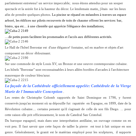
parfaitement entretenu! un service impeccable; nous étions attendus pour un souper
spectacle et la soirée fut à la hauteur du décor. Le lendemain matin, j'étais sur les lieux
afin de prendre quelques photos
. La piscine se répand en méandres à travers un espace
arboré, les édifices sur pilotis recouverts de toits de chaume offrent les services: bar,
bistro, spa etc... à une clientèle qui apprécie l'élégance des installations;
....de petits ponts facilitent les promenades et l'accès aux différentes activités.
Le Hall de l'hôtel Iberostar est d'une élégance! fontaine, sol en marbre et objets d'art
composent un décor
éblouissant.
Sur une commode de style Louis XV, un Bronze et une oeuvre contemporaine cubaine.
Les hôtels "Iberostar" sont reconnaissables à leurs allées bordées d'arcades à l'architecture
mauresque de couleur bleu/azur.
La façade de la Cathédrale officiellement appelée: Cathédrale de la Vierge
Marie de l'Immaculée Conception
.
Les restes de Christophe Colomb rapportés de Saint Domingue en 1796, y furent
conservés jusqu'au moment où sa dépouille fut rapatriée en Espagne, en 1899, date de la
Révolution cubaine.... certains pensent qu'il s'agissait de celle de son fils Diego. ... pour
cette raison elle prit officieusement, le nom de Catedral San Cristobal.
Du baroque espagnol, mais dans une
interprétation antillaise, un ouvrage comme on en
voit peu. Il faut savoir que cette façon de tailler la pierre est tout à fait unique en son
genre. Généralement,
le granit est
le matériau employé pour les sculptures, il supporte