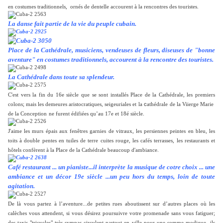
en costumes traditionnels, ornés de dentelle accourent à la rencontres des touristes.
La danse fait partie de la vie du peuple cubain.
Place de la Cathédrale, musiciens, vendeuses de fleurs, diseuses de "bonne
aventure" en costumes traditionnels, accourent à la rencontre des touristes.
La Cathédrale dans toute sa splendeur.
C'est vers la fin du 16e siècle que se sont installés Place de la Cathédrale, les premiers
c
colons; mais les demeures aristocratiques, seigeuriales et
la
athédrale
de la Viierge Marie
de la Conception
ne furent édifiées qu’au 17e et 18é siècle.
J'aime les murs épais aux fenêtres garnies de vitraux, les persiennes peintes en bleu, les
toits à double pentes en tuiles de terre cuites rouge, les cafés terrasses, les restaurants et
hôtels confèrent à la Place de la Cathédrale beaucoup d'ambiance.
Café restaurant ... un pianiste...il interprète la musique de cotre choix ... une
ambiance et un décor 19e siècle ...un peu hors du temps, loin de toute
agitation.
De là vous partez à l’aventure...de petites rues aboutissent sur d’autres places où les
calèches vous attendent, si vous désirez poursuivre votre promenade sans vous fatiguer;
des taxis "tricycles" très sympas circulent partout en ville pour une somme modique ils