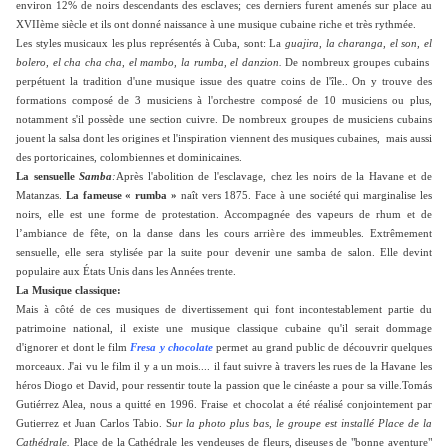
environ 12% de noirs descendants des esclaves; ces derniers furent amenés sur place au
XVIIème siècle et ils ont donné naissance à une musique cubaine riche et très rythmée.
Les styles musicaux les plus représentés à Cuba, sont: La
guajira, la charanga, el son, el
bolero, el cha cha cha, el mambo, la rumba, el danzion.
De nombreux groupes cubains
perpétuent la tradition d'une musique issue des quatre coins de l'île.. On y trouve des
formations composé de 3 musiciens à l'orchestre composé de 10 musiciens ou plus,
notamment s'il possède une section cuivre. De nombreux groupes de musiciens cubains
jouent la salsa dont les origines et l'inspiration viennent des musiques cubaines, mais aussi
des portoricaines, colombiennes et dominicaines.
La sensuelle
Samba
:
Après l'abolition de l'esclavage, chez les noirs de la Havane et de
Matanzas.
La fameuse « rumba »
naît vers 1875. Face à une société qui marginalise les
noirs, elle est une forme de protestation. Accompagnée des vapeurs de rhum et de
l’ambiance de fête, on la danse dans les cours arrière des immeubles. Extrêmement
sensuelle, elle sera stylisée par la suite pour devenir une samba de salon. Elle devint
populaire aux États Unis dans les Années trente.
La Musique classique:
Mais
à côté de ces musiques de divertissement qui font incontestablement partie du
patrimoine national, il existe une musique classique cubaine qu'il serait dommage
d'ignorer et dont le film
F
resa y chocolate
permet au grand public de découvrir quelques
morceaux. J'ai vu le film il y a un mois.... il faut suivre à travers les rues de la Havane
les
héros Diogo et David
, pour ressentir toute la passion que le cinéaste a pour sa ville.Tomás
Gutiérrez Alea, nous a quitté en 1996. Fraise et chocolat a été réalisé conjointement par
Gutierrez et Juan Carlos Tabio.
S
ur la photo plus bas, le groupe est installé Place de la
Cathédrale.
Place de la Cathédrale les vendeuses de fleurs, diseuses de "bonne aventure"