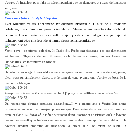
d'autres s'y installent pour faire la sièste....pendant que les demeures et palais, défilent sous
vos yeux.
Voici un éfidice de style Mujédar
.
L'art
Mujédar est un phénomène typiquement hispanique, il allie deux traditions
artistiques, la tradition islamique et la tradition chrétienne, en une manifestation visible de
la compréhension entre les deux cultures qui, par-delà leur antagonisme politique et
religieux, ont vécu une féconde et harmonieuse romance artistique.
Vaste, pavé de pierres colorées, le Paséo del Prado impréssionne par ses dimensions
généreuses, l'élégance de ses bâtiments, celle de ses sculptures; par ses bancs, ses
lampadaires, ses jardinières en bronze.
On admire les magnifiques édifices néoclassiques qui se dressent, colorés de vert, jaune,
bleu , rose ou simplement blancs tout le long de cette avenue qui s’arrête au bord de la
mer sur le Maleçon.
Presque arrivée sur le Malecon c'est le choc! j'aperçois des édifices dans un triste état.
...
On ressent une étrange sensation d'abandon
Il y a quatre ans à Venise lors d'une
promenade en gondole, lorsque je réalise que l'eau entre dans les maisons jusqu'au
premier étage, j
'ai éprouvé le même sentiment d'impuissance et de tristesse qu'à la Havane
devant ces magnifiques bâtisses avec seulement un ou deux murs qui tiennent debout... le
paysage devient empreint de désolation, à croire que l'on vient de subir un