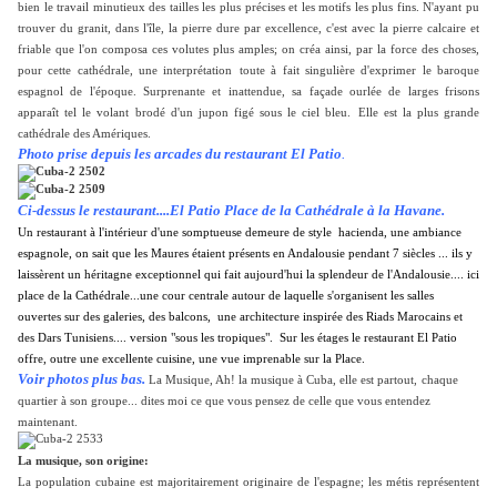
bien le travail minutieux des tailles les plus précises et les motifs les plus fins. N'ayant pu
trouver du granit, dans l'île, la pierre dure par excellence, c'est avec la pierre calcaire et
friable que l'on composa ces volutes plus amples; on créa ainsi, par la force des choses,
pour cette cathédrale, une interprétation
toute à fait singulièr
e d'exprimer le baroque
espagnol de l'époque. Surprenante et inattendue, sa façade ourlée de larges frisons
apparaît tel le volant brodé d'un jupon figé sous le ciel bleu.
Elle est la plus grande
cathédrale des Amériques.
Photo prise depuis les arcades du restaurant El Patio
.
Ci-dessus le restaurant....El Patio Place de la Cathédrale à la Havane.
Un restaurant à l'intérieur d'une somptueuse demeure de style hacienda, une ambiance
espagnole, on sait que les Maures étaient présents en Andalousie pendant 7 siècles ... ils y
laissèrent un héritagne exceptionnel qui fait aujourd'hui la splendeur de l'Andalousie.... ici
place de la Cathédrale...une cour centrale autour de laquelle s'organisent les salles
ouvertes sur des galeries, des balcons, une architecture inspirée des Riads Marocains et
des Dars Tunisiens.... version "sous les tropiques". Sur les étages le restaurant El Patio
offre, outre une excellente cuisine, une vue imprenable sur la Place.
Voir photos plus bas.
L
a Musique, Ah! la musique à Cuba, elle est partout,
chaque
quartier à son groupe... dites moi ce que vous pensez de celle que vous entendez
maintenant.
La musique, son origine:
La population cubaine est majoritairement originaire de l'espagne; les métis représentent