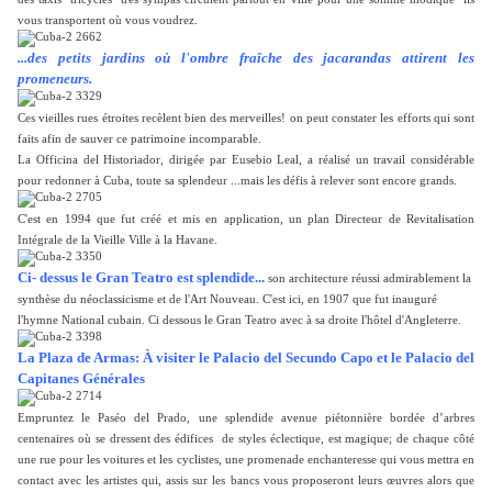
vous transportent où vous voudrez.
...des petits jardins où l'ombre fraîche des jacarandas attirent les
promeneurs.
Ces vieilles rues étroites recèlent bien des merveilles! on peut constater les efforts qui sont
faits afin de sauver ce patrimoine incomparable.
La Officina del Historiador, dirigée par Eusebio Leal, a réalisé un travail considérable
pour redonner à Cuba, toute sa splendeur ...mais les défis à relever sont encore grands.
C'est en 1994 que fut créé et mis en application, un plan Directeur de Revitalisation
Intégrale de la Vieille Ville à la Havane.
Ci- dessus le Gran Teatro est splendide...
son architecture réussi admirablement la
synthèse du néoclassicisme et de l'Art Nouveau. C'est ici, en 1907 que fut inauguré
l'hymne National cubain. Ci dessous le Gran Teatro avec à sa droite l'hôtel d'Angleterre.
La Plaza de Armas: À visiter le Palacio del Secundo Capo et le Palacio del
Capitanes Générales
Empruntez le Paséo del Prado, une splendide avenue piétonnière bordée d’arbres
centenaires où se dressent des édifices de styles éclectique, est magique; de chaque côté
une rue pour les voitures et les cyclistes, une promenade enchanteresse qui vous mettra en
contact avec les artistes qui, assis sur les bancs vous proposeront leurs œuvres alors que