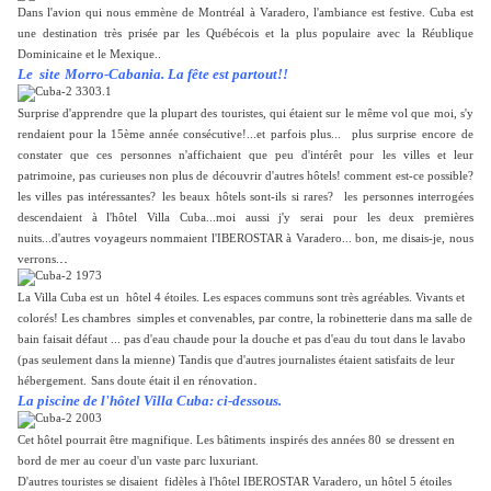
Dans l'avion qui nous emmène de Montréal à Varadero, l'ambiance est festive. Cuba est
une destination très prisée par les Québécois et la plus populaire avec la Réublique
Dominicaine et le Mexique..
Le site
Morro-Cabania. La fête est partout!!
Surprise d'apprendre que la plupart des touristes, qui étaient sur le même vol que moi, s'y
rendaient pour la 15ème année consécutive!...et parfois plus...
plus surprise
encore
de
constater que ces personnes n'affichaient que peu d'intérêt pour les villes et leur
patrimoine, pas curieuses non plus de découvrir d'autres hôtels! comment est-ce possible?
les villes pas intéressantes?
les beaux hôtels sont-ils si rares?
les personnes interrogées
descendaient à l'hôtel Villa Cuba...moi aussi j'y serai pour les deux premières
nuits...d'autres voyageurs nommaient l'IBEROSTAR à Varadero... bon, me disais-je, nous
..
verrons.
La Villa Cuba est un hôtel 4 étoiles. Les espaces communs sont très agréables. Vivants et
colorés! Les chambres simples et convenables, par contre, la robinetterie dans ma salle de
bain faisait défaut ... pas d'eau chaude pour la douche et pas d'eau du tout dans le lavabo
(pas seulement dans la mienne) Tandis que d'autres journalistes étaient satisfaits de leur
.
hébergement.
Sans doute était il en rénovation
La piscine de l'hôtel Villa Cuba: ci-dessous.
Cet hôtel pourrait être magnifique. Les bâtiments
inspirés des années 80
se dressent en
bord de mer au coeur d'un vaste parc luxuriant.
D'autres touristes se disaient fidèles à l'hôtel IBEROSTAR Varadero, un hôtel 5 étoiles