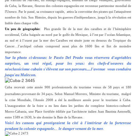
par Panfilio de Narvaez, un hildago espagnol, assistant de Diego Velasquez, gouverneur
de Cuba, la Havane, fleuron des colonies espagnoles est reconnue patrimoine mondial de
l'Unesco. Par le passé, sa croissance rapide, attira la convoitise des pirates qui l'attaquèrent
nombre de fois. Son Histoire, depuis les guerres d'indépendance, jusqu'à la révolution est
lisible dans chaque ville.
Un peu de géographie:
Plus grande île de la mer des caraïbes et de l’hémisphère
occidental, Cuba baignée au nord par le golfe du Mexique, à l’est par l’océan Atlantique,
au sud et à l’ouest par la mer des Caraïbes est située juste en dessous du Tropique du
Cancer…l’archipel cubain comprend aussi plus de 1600 îles et îlot de moindre
importance.
Sur la photo ci-dessous: le Paséo Del Prado vous réservera d'agréables
surprises, un vrai régal, pour les yeux: des chefs-d'oeuvres du
néoclassicisme cubain s'élèvent sur son parcours.....l'avenue vous conduira
jusqu'au Malecon.
Cuba recevait cette année 900 professionnels du tourisme venus de 58 pays et 180
.
journalistes provenant de 34 pays
Selon
Manuel Morrero,
Ministre du tourisme, malgré
la crise Mondiale, l'Année 2008 a été la meilleure année pour le tourisme à Cuba.
L'inauguration de la foire a eu lieu dans les jardins du complexe historico-culturel
Morro-Cabania
, une Place fortifiée édifiée par l'architecte italien Juan Bautista Antonelli,
entre 1589 et 1630, le site domine la Baie de la Havane.
Voici les canons qui protégeaient la cité à l'intérieur de la forteresse
pendant la colonie espagnole.
..
le danger venant de la mer.