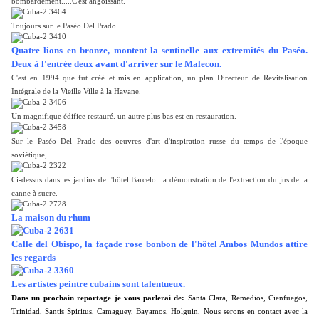
bombardement.....
C'est angoissant
.
Toujours sur le Paséo Del Prado.
Quatre lions en bronze, montent la sentinelle aux extremités du Paséo.
Deux à l'entrée deux avant d'arriver sur le Malecon.
C'est en 1994 que fut créé et mis en application, un plan Directeur de Revitalisation
Intégrale de la Vieille Ville à la Havane.
Un magnifique édifice restauré. un autre plus bas est en restauration.
Sur le Paséo Del Prado des oeuvres d'art d'inspiration russe du temps de l'époque
soviétique,
Ci-dessus dans les jardins de l'hôtel Barcelo: la démonstration de l'extraction du jus de la
canne à sucre.
La maison du rhum
Calle del Obispo, la façade rose bonbon de l'hôtel Ambos Mundos attire
les regards
Les artistes peintre cubains sont talentueux.
Dans un prochain reportage je vous parlerai de:
Santa Clara, Remedios, Cienfuegos,
Trinidad, Santis Spiritus, Camaguey, Bayamos, Holguin, Nous serons en contact avec la