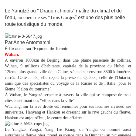
Le Yangtzé ou " Dragon chinois" maître du climat et de
l'eau
, au coeur de ses "Trois Gorges
" est une des plus belle
route touristique du monde.
Par Anne Antomarchi
Édité aussi sur l'Express de Toronto.
Wuhan:
À environ 1000km de Beijing, dans une plaine parsemée de collines,
Wuhan, 9 millions d'habitants, capitale de la province du Hubei, et
12ieme plus grande ville de la Chine, s'étend sur environ 8500 kilomètres
carrés. Cette année, elle reçoit la presse du Québec, celle de l'Ontario,
ainsi que des spécialistes du voyage de la Russie et de l'Italie
,
pour le
6ieme "Salon du tourisme".
À Wuhan, le Yangtzé serpente à travers la ville qui se compose de trois
cités constituant des "villes dans la ville".
Wuchang, sur la rive droite est renommée pour ses lacs, ses rivières, ses
universités. Hanyang et Hankou se dressent sur la rive gauche du fleuve.
Hankou est aujourd'hui, le centre des affaires.
Le Yangtzé, Yangzi, Yang Tsé Kiang, ou Yangzi ou nommé aussi
autrefois le fleuve bleu, prend sa source dans le Quingahi au pic enneigé