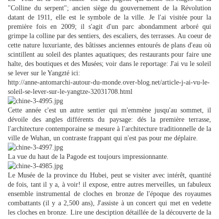
"Colline du serpent"; ancien siège du gouvernement de la Révolution
datant de 1911, elle est le symbole de la ville. Je l'ai visitée pour la
première fois en 2009; il s'agit d'un parc abondamment arboré qui
grimpe la colline par des sentiers, des escaliers, des terrasses. Au coeur de
cette nature luxuriante, des bâtisses anciennes entourés de plans d'eau où
scintillent au soleil des plantes aquatiques; des restaurants pour faire une
halte, des boutiques et des Musées; voir dans le reportage: J'ai vu le soleil
se lever sur le Yangzté ici:
http://anne-antomarchi-autour-du-monde.over-blog.net/article-j-ai-vu-le-
soleil-se-lever-sur-le-yangtze-32031708.html
Cette année c'est un autre sentier qui m'emmène jusqu'au sommet, il
dévoile des angles différents du paysage: dés la première terrasse,
l'architecture contemporaine se mesure à l'architecture traditionnelle de la
ville de Wuhan, un contraste frappant qui n'est pas pour me déplaire.
La vue du haut de la Pagode est toujours impressionnante.
Le Musée de la province du Hubei, peut se visiter avec intérêt, quantité
de fois, tant il y a, à voir! il expose, entre autres merveilles, un fabuleux
ensemble instrumental de cloches en bronze de l'époque des royaumes
combattants (il y a 2,500 ans), J'assiste à un concert qui met en vedette
les cloches en bronze. Lire une desciption détaillée de la découverte de la