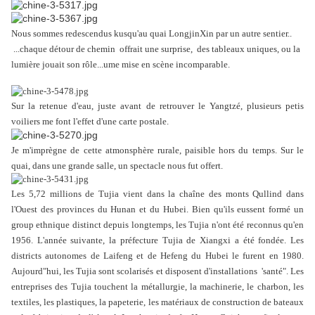
Nous sommes redescendus kusqu'au quai LongjinXin par un autre sentier..
...chaque détour de chemin offrait une surprise, des tableaux uniques, ou la
lumière jouait son rôle...ume mise en scène incomparable.
Sur la retenue d'eau, juste avant de retrouver le Yangtzé, plusieurs petis
voiliers me font l'effet d'une carte postale.
Je m'imprègne de cette atmonsphère rurale, paisible hors du temps. Sur le
quai, dans une grande salle, un spectacle nous fut offert.
Les 5,72 millions de Tujia vient dans la chaîne des monts Qullind dans
l'Ouest des provinces du Hunan et du Hubei. Bien qu'ils eussent formé un
group ethnique distinct depuis longtemps, les Tujia n'ont été reconnus qu'en
1956. L'année suivante, la préfecture Tujia de Xiangxi a été fondée. Les
districts autonomes de Laifeng et de Hefeng du Hubei le furent en 1980.
Aujourd"hui, les Tujia sont scolarisés et disposent d'installations 'santé". Les
entreprises des Tujia touchent la métallurgie, la machinerie, le charbon, les
textiles, les plastiques, la papeterie, les matériaux de construction de bateaux