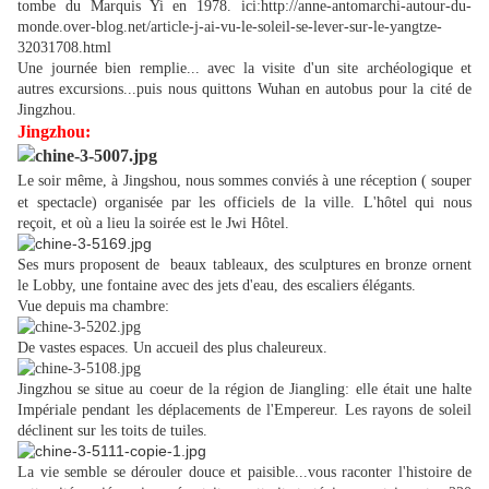
tombe du Marquis Yi en 1978. ici:http://anne-antomarchi-autour-du-
monde.over-blog.net/article-j-ai-vu-le-soleil-se-lever-sur-le-yangtze-
32031708.html
Une journée bien remplie... avec la visite d'un site archéologique et
autres excursions...puis nous quittons Wuhan en autobus pour la cité de
Jingzhou.
Jingzhou:
Le soir même, à Jingshou, nous sommes conviés à une réception ( souper
et spectacle) organisée par les officiels de la ville. L'hôtel qui nous
reçoit, et où a lieu la soirée est le Jwi Hôtel.
Ses murs proposent de beaux tableaux, des sculptures en bronze ornent
le Lobby, une fontaine avec des jets d'eau, des escaliers élégants.
Vue depuis ma chambre:
De vastes espaces. Un accueil des plus chaleureux.
Jingzhou se situe au coeur de la région de Jiangling: elle était une halte
Impériale pendant les déplacements de l'Empereur. Les rayons de soleil
déclinent sur les toits de tuiles.
La vie semble se dérouler douce et paisible..
.vous raconter l'histoire de