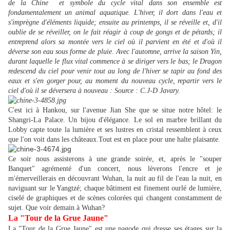
de la Chine
et symbole
du cycle vital dans son ensemble est
fondamentalement un animal aquatique. L'hiver, il dort dans l'eau et
s'imprègne d'éléments liquide; ensuite au printemps, il se réveille et, d'il
oublie de se réveiller, on le fait réagir à coup de gongs et de pétards; il
entreprend alors sa montée vers le ciel où il parvient en été et d'où il
déverse son eau sous forme de pluie. Avec l'automne, arrive la saison Yin,
durant laquelle le flux vital commence à se diriger vers le bas; le Dragon
redescend du ciel pour venir tout au long de l'hiver se tapir au fond des
eaux et s'en gorger pour, au moment du nouveau cycle, repartir vers le
ciel d'où il se déversera à nouveau : Source : C.J-D Javary.
C'est ici à Hankou, sur l'avenue Jian She que se situe notre hôtel: le
Shangri-La Palace. Un bijou d'élégance. Le sol en marbre brillant du
Lobby capte toute la lumière et ses lustres en cristal ressemblent à ceux
que l'on voit dans les châteaux.Tout est en place pour une halte plaisante.
Ce soir nous assisterons à une grande soirée, et, après le "souper
Banquet" agrémenté d'un concert, nous lèverons l'encre et je
m'émerveillerais en découvrant Wuhan, la nuit au fil de l'eau la nuit, en
naviguant sur le Yangtzé; chaque bâtiment est finement ourlé de lumière,
ciselé de graphiques et de scènes colorées qui changent constamment de
sujet. Que voir demain à Wuhan?
La "Tour de la Grue Jaune"
La "Tour de la Grue Jaune" est une pagode qui dresse ses étages sur la