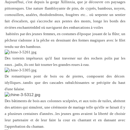
Aujourd'hui, c'est depuis la gorge Xillinxia, que je découvre ces paysages
pittoresques. Une nature flambloyante de pins, de cyprès, bambous, noyers,
cornouillers, azalées, rhododendrons, fougères etc... où serpente un sentier
fait d'escaliers, qui s'accroche aux pentes des monts, longe les bords des
rivières enchantrtrddrd où naviguent des embarcations à voiles
habitées par des jeunes femmes, en costumes d'époque jouant de la flûte; un
pêcheur s'adonne à la pêche en dessinant des formes magiques avec le filet
tendu sur des bambous.
Des torrents impétueux qu'il faut traverser sur des rochers polis par les
eaux...jadis, ils ont fait tourner les grandes roues à eau.
De romantiques pont de bois ou de pierres, composent des décors
idylliques...tandis que des cascades rafraîchissantes se précipite du haut
d'une falaise.
Des bâtiments de bois aux colonnes sculptées, et aux toits de tuiles, abritent
des artistes qui simulent, une cérémonie de mariage telle qu'elle se faisait il y
a plusieurs centaines d'années...les jeunes gens avaient la liberté de choisir
leur partenaire et de leur faire la cour en chantant et en dansant avec
l'approbation du chaman.