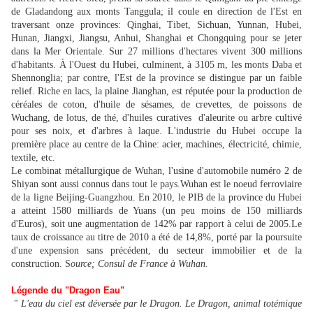
de Gladandong aux monts Tanggula; il coule en direction de l'Est en
traversant onze provinces: Qinghai, Tibet, Sichuan, Yunnan, Hubei,
Hunan, Jiangxi, Jiangsu, Anhui, Shanghai et Chongquing pour se jeter
dans la Mer Orientale. Sur 27 millions d'hectares vivent 300 millions
d'habitants. À l'Ouest du Hubei, culminent, à 3105 m, les monts Daba et
Shennonglia; par contre, l'Est de la province se distingue par un faible
relief. Riche en lacs, la plaine Jianghan, est réputée pour la production de
céréales de coton, d'huile de sésames, de crevettes, de poissons de
Wuchang, de lotus, de thé, d'huiles curatives d'aleurite ou arbre cultivé
pour ses noix, et d'arbres à laque. L'industrie du Hubei occupe la
première place au centre de la Chine: acier, machines, électricité, chimie,
textile, etc.
Le combinat métallurgique de Wuhan, l'usine d'automobile numéro 2 de
Shiyan sont aussi connus dans tout le pays.Wuhan est le noeud ferroviaire
de la ligne Beijing-Guangzhou. En 2010, le PIB de la province du Hubei
a atteint 1580 milliards de Yuans (un peu moins de 150 milliards
d'Euros), soit une augmentation de 142% par rapport à celui de 2005.Le
taux de croissance au titre de 2010 a été de 14,8%, porté par la poursuite
d'une expension sans précédent, du secteur immobilier et de la
construction. S
ource; Consul de France à Wuhan.
Légende du "Dragon Eau"
"
L'eau du ciel est déversée par le Dragon. Le Dragon, animal totémique