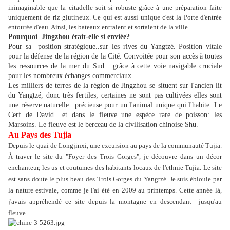
inimaginable que la citadelle soit si robuste grâce à une préparation faite
uniquement de riz glutineux. Ce qui est aussi unique c'est la Porte d'entrée
entourée d'eau. Ainsi, les bateaux entraient et sortaient de la ville.
Pourquoi
Jingzhou était-elle
si enviée?
Pour sa position stratégique..sur les rives du Yangtzé. Position vitale
pour la défense de la région de la Cité. Convoitée pour son accès à toutes
les ressources de la mer du Sud... grâce à cette voie navigable cruciale
pour les nombreux échanges commerciaux.
Les milliers de terres de la région de Jingzhou se situent sur l'ancien lit
du Yangtzé, donc très fertiles; certaines ne sont pas cultivées elles sont
une réserve naturelle...
précieuse
pour un l'animal unique qui l'habite: Le
Cerf de David....et dans le fleuve une espèce rare de poisson: les
Marsoins. Le fleuve est le berceau de la civilisation chinoise Shu.
Au Pays des Tujia
Depuis le
quai de Longjinxi, une excur
sion au pays de la communauté Tujia.
À traver le site du "Foyer des Trois Gorges", je découvre dans un décor
enchanteur, les us et coutumes des habitants locaux de l'ethnie Tujia. Le site
est sans doute le plus beau des Trois Gorges du Yangtzé. Je suis éblouie par
la nature estivale, comme je l'ai été en 2009 au printemps. Cette année là,
j'avais appréhendé ce site depuis la montagne en descendant jusqu'au
fleuve.