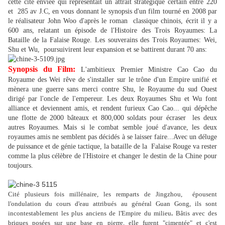
cette cité enviée qui représentait un attrait stratégique certain entre 220
et 285 av J.C, en vous donnant le synopsis d'un film tourné en 2008 par
le réalisateur John Woo d'après le roman classique chinois,
écrit
il y a
600 ans,
relatant un épisode de l'Histoire des Trois Royaumes: La
Bataille de la Falaise Rouge. Les souverains des Trois Royaumes: Wei,
Shu et Wu, poursuivirent leur expansion et se battirent durant 70 ans:
Synopsis du Film:
L'ambitieux Premier Ministre Cao Cao du
Royaume des Wei rêve de s'installer sur le trône d'un Empire unifié et
mènera une guerre sans merci contre Shu, le Royaume du sud Ouest
dirigé par l'oncle de l'empereur. Les deux Royaumes Shu et Wu font
alliance et deviennent amis, et rendent furieux Cao Cao... qui dépêche
une flotte de 2000 bâteaux et 800,000 soldats pour écraser les deux
autres Royaumes. Mais si le combat semble joué d'avance, les deux
royaumes amis ne semblent pas décidés à se laisser faire...Avec un déluge
de puissance et de génie tactique, la bataille de la Falaise Rouge va rester
comme la plus célèbre de l'Histoire et changer le destin de la Chine pour
toujours.
Cité plusieurs fois millénaire, les remparts de Jingzhou, épousent
l'ondulation du cours d'eau attribués au général Guan Gong, ils sont
incontestablement les plus anciens de l'Empire du milieu
.
Bâtis avec des
briques posées sur une base en pierre, elle furent "cimentée" et c'est