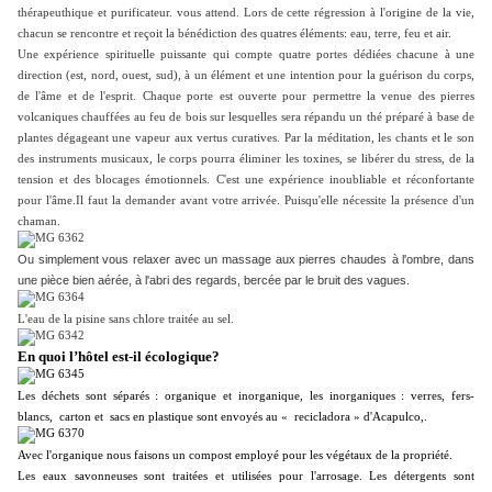
thérapeuthique et purificateur. vous attend. Lors de cette régression à l'origine de la vie,
chacun se rencontre et reçoit la bénédiction des quatres éléments: eau, terre, feu et air.
Une expérience spirituelle puissante qui compte quatre portes dédiées chacune à une
direction (est, nord, ouest, sud), à un élément et une intention pour la guérison du corps,
de l'âme et de l'esprit. Chaque porte est ouverte pour permettre la venue des pierres
volcaniques chauffées au feu de bois sur lesquelles sera répandu un thé préparé à base de
plantes dégageant une vapeur aux vertus curatives.
Par la méditation, les chants et le son
des instruments musicaux, le corps pourra éliminer les toxines, se libérer du stress, de la
tension et des blocages émotionnels. C'est une expérience inoubliable et réconfortante
pour l'âme.Il faut la demander avant votre arrivée. Puisqu'elle nécessite la présence d'un
chaman.
Ou simplement vous relaxer avec un massage aux pierres chaudes
à l'ombre, dans
une pièce bien aérée, à l'abri des regards, bercée par le bruit des vagues.
L'eau de la pisine sans chlore traitée au sel.
En quoi l’hôtel est-il écologique
?
Les déchets sont séparés : organique et inorganique, les inorganiques : verres, fers-
blancs, carton et sacs en plastique sont envoyés au « recicladora » d'Acapulco,.
Avec l'organique nous faisons un compost employé pour les végétaux de la propriété.
Les eaux savonneuses sont traitées et utilisées pour l'arrosage. Les détergents sont