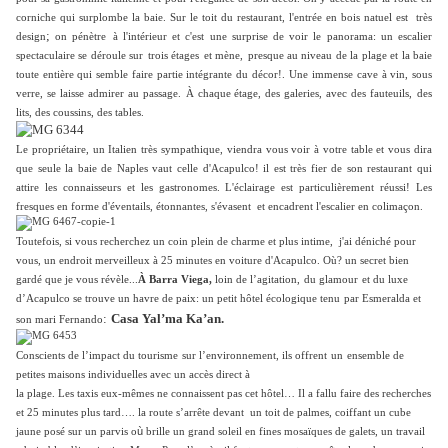
corniche qui surplombe la baie.
Sur le toit du restaurant, l'entrée
e
n bois natue
l
est
très
;
design
on pé
nètre
à l'intérieur et c'est une surprise de voir le panorama: un escalier
spectaculaire se déroule sur
trois étages
et mène,
presque au niveau de la plage et la baie
toute entière qui semble faire partie intégrante du décor!.
Une immense cave à vin, sous
verre, se laisse admirer au passage.
À chaque étage, des galeries, avec des fauteuils,
des
lits, des coussins, des tables.
Le propriétaire, un Italien très sympathique, viendra vous voir à votre table et vous dira
que seule la baie de Naples vaut celle d'Acapulco! il est très fier de son restaurant qui
attire les connaisseurs et les gastronomes. L'éclairage est particulièrement réussi! Les
fresques en forme d'éventails, étonnantes, s'évasent et encadrent l'escalier en colimaçon.
Toutefois, si vous recherchez un coin plein de charme et plus intime, j'ai déniché pour
vous, un endroit merveilleux à 25 minutes en voiture d'Acapulco. Où?
un secret bien
gardé que je vous révèle...
À Barra Viega,
loin de l’agitation,
du glamour
et du luxe
d’Acapulco se trouve un havre de paix: un petit hôtel écologique tenu
par Esmeralda et
:
Casa Yal’ma Ka’an.
son mari Fernando
Conscients de l’impact du tourisme
sur l’environnement, ils offrent
un
ensemble de
petites maisons individuelles avec un accès direct à
la plage. Les taxis eux-mêmes ne connaissent pas cet hôtel… Il a fallu faire des recherches
et 25 minutes plus tard…. la route s’arrête devant un toit de palmes, coiffant un cube
ù
jaune posé sur un parvis o
brille un grand soleil en fines mosaïques de galets, un travail