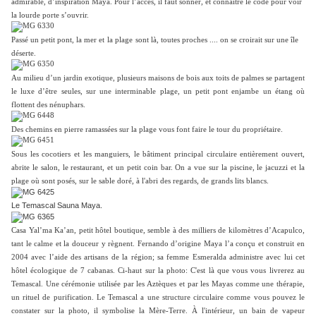
admirable, d’inspiration Maya.
Pour l’accès, il faut sonner, et connaître le code pour voir
la lourde porte s’ouvrir.
Passé un petit pont, la mer et
la plage
sont là, toutes proches .... on se croirait sur une île
déserte.
Au milieu d’un jardin exotique, plusieurs maisons de bois aux toits de palmes se partagent
le luxe d’être seules, sur une interminable plage, un petit pont enjambe un étang où
flottent des nénuphars.
Des chemins en pierre ramassées sur la plage vous font faire le tour du propriétaire.
Sous les cocotiers et les manguiers, le bâtiment principal circulaire entièrement ouvert,
abrite le salon, le restaurant, et un petit coin bar.
On a vue sur la piscine, le jacuzzi et la
plage où sont posés
,
sur le sable doré,
à l'abri des regards,
de grands lits blancs.
Le Temascal Sauna Maya.
Casa Yal’ma Ka’an, petit hôtel boutique, semble à des milliers de kilomètres d’Acapulco,
tant le calme et la douceur y règnent. Fernando d’origine Maya l’a conçu et construit en
2004 avec l’aide des artisans de la région; sa femme Esmeralda administre avec lui cet
hôtel écologique de 7 cabanas. Ci-haut sur la photo: C'est là que vous vous livrerez au
Temascal
. Une cérémonie utilisée par les Aztèques et par les Mayas comme une thérapie,
un rituel de purification. Le Temascal a une structure circulaire comme vous pouvez le
constater sur la photo, il symbolise la Mère-Terre. À l'intérieur, un bain de vapeur