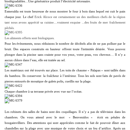
biodégradables…Une génératrice produit l’électricité nécessaire.
Esmeralda est toute heureuse de nous montrer le four à bois dans lequel est cuit le pain
chaque jour. Le chef
Erick Alcoce est certainement un des meilleurs chefs de la région
tant nous avons apprécié sa cuisine....vraiment exquise ...des fruits de mer fraîchement
pêchés.
Les aliments offerts sont biologiques.
Pour les évènements, nous réduisons le nombre de décibels afin de ne pas polluer par le
bruit. Des espaces construits en hauteur offrent toute l'intimitée désirée. Vous pouvez
plonger dans la piscine sans crainte pour vos yeux, votre peau, vos cheveux… Il n’y a
aucun chlore dans l’eau, elle est traitée au sel.
Les matériaux ont été trouvés sur place. Les toits de chaume « Palapas » sont taillés dans
du bambou. Ils conservent la fraîcheur à l’intérieur. Tous les sols sont faits de pavés de
pierres entourés de mosaïque de galets polis, cueillis sur la plage.
Chaque chambre à sa terrasse privée avec vue sur l’océan.
Les robinets des salles de bains sont des coquillages. Il n’y a pas de télévision dans les
chambres. On vous attend avec le mot « Benvenidos « écrit en pétales de
bougainvilliers. Des attentions qui sont appréciées comme le fait de pouvoir dîner aux
chandelles sur la plage avec une musique de votre choix et un feu d’artifice. Après un