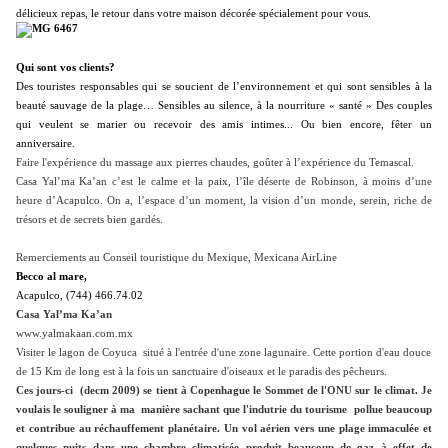
délicieux repas, le retour dans votre maison décorée spécialement pour vous.
Qui sont vos clients?
Des touristes responsables qui se soucient de l’environnement et qui sont sensibles à la
beauté sauvage de la plage… Sensibles au silence, à la nourriture « santé » Des couples
qui veulent se marier ou recevoir des amis intimes... Ou bien encore, fêter un
anniversaire.
Faire l'expérience du massage aux pierres chaudes, goûter à l’expérience du Temascal.
Casa Yal’ma Ka’an c’est le calme et la paix, l’île déserte de Robinson, à moins d’une
heure d’Acapulco. On a, l’espace d’un moment, la vision d’un monde, serein, riche de
trésors et de secrets bien gardés.
Remerciements au Conseil touristique du Mexique, Mexicana AirLine
Becco al mare,
Acapulco, (744) 466.74.02
Casa Yal’ma Ka’an
www.yalmakaan.com.mx
Visiter le lagon de Coyuca situé à l'entrée d'une zone lagunaire. Cette portion d'eau douce
de 15 Km de long est à la fois un sanctuaire d'oiseaux et le paradis des pêcheurs.
Ces jours-ci (decm 2009) se tient à Copenhague le Sommet de l'ONU sur le climat. Je
voulais le souligner à ma manière sachant que l'indutrie du tourisme
pollue beaucoup
et contribue au réchauffement planétaire. Un vol aérien vers une plage immaculée et
quelques nuits dans une chambre climatisée produit beaucoup de gaz à effet de