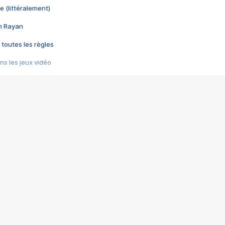
e (littéralement)
im Rayan
 toutes les règles
s les jeux vidéo
us choquant de Rockstar ? - Le scandale BULLY
e plus moche de Steam
du RÊVE tourne au CAUCHEMAR
pendant 8 heures
it… à tort
umiliés par un jeu vidéo
ire - Final Fantasy 8
ti un empire - Age of Empires