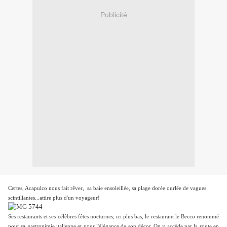
Publicité
Certes, Acapulco nous fait rêver, sa baie ensoleillée, sa plage dorée ourlée de vagues
scintillantes...attire plus d'un voyageur!
Ses restaurants et ses célèbres fêtes nocturnes; ici plus bas, le restaurant le Becco renommé
pour sa gastronimie italienne et pour l'élégance de son décor.
On y accède par la route
en