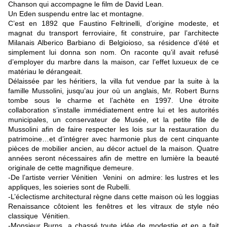
Chanson qui accompagne le film de David Lean.
Un Eden suspendu entre lac et montagne.
C’est en 1892 que Faustino Feltrinelli, d’origine modeste, et
magnat du transport ferroviaire, fit construire, par l’architecte
Milanais Alberico Barbiano di Belgioioso, sa résidence d’été et
simplement lui donna son nom. On raconte qu’il avait refusé
d’employer du marbre dans la maison, car l’effet luxueux de ce
matériau le dérangeait.
Délaissée par les héritiers, la villa fut vendue par la suite à la
famille Mussolini, jusqu’au jour où un anglais, Mr. Robert Burns
tombe sous le charme et l’achète en 1997. Une étroite
collaboration s’installe immédiatement entre lui et les autorités
municipales, un conservateur de Musée, et la petite fille de
Mussolini afin de faire respecter les lois sur la restauration du
patrimoine…et d’intégrer avec harmonie plus de cent cinquante
pièces de mobilier ancien, au décor actuel de la maison. Quatre
années seront nécessaires afin de mettre en lumière la beauté
originale de cette magnifique demeure.
-De l’artiste verrier Vénitien Venini on admire: les lustres et les
appliques, les soieries sont de Rubelli.
-L’éclectisme architectural règne dans cette maison où les loggias
Renaissance côtoient les fenêtres et les vitraux de style néo
classique Vénitien.
-Monsieur Burns, a chassé toute idée de modestie et en a fait