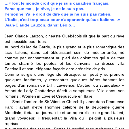
…«Tout le monde croit que je suis canadien français.
Parce que moi, je rêve, je ne le suis pas.
Personne n'a le droit de dire que je ne suis pas italien.
L'Italie, c'est trop beau pour n'appartenir qu'aux Italiens...»
Jean-Claude Lauzon, dans: Léolo…
Jean Claude Lauzon, cinéaste Québécois dit que la part du rêve
est possible pour tous.
Au bord du lac de Garde, le plus grand et le plus romantique des
lacs italiens, dans cet éblouissant coin de méditerranée, né
comme par enchantement au pied des dolomites qui a de tout
temps charmé les poètes et les écrivains, se dresse villa
Feltrinelli et son élégante façade ocre crénelée de gris.
Comme surgis d'une légende étrusque, on peut y surprendre
quelques fantômes, y rencontrer quelques héros hantant les
pages d'un roman de D.H. Lawrence. L’auteur du scandaleux «
Amant de Lady Chatterley» décrit la somptueuse Villa dans ses
romans : Women in Love et Crépuscule en Italie.
….. Sentir l’ombre de Sir Winston Churchill planer dans l’immense
Parc : avant d’être l’homme célèbre de la deuxième guerre
Mondiale, il était un journaliste et un aquarelliste de grand talent;
grand voyageur, il fréquentait la Villa qu’il peignit à plusieurs
reprises.