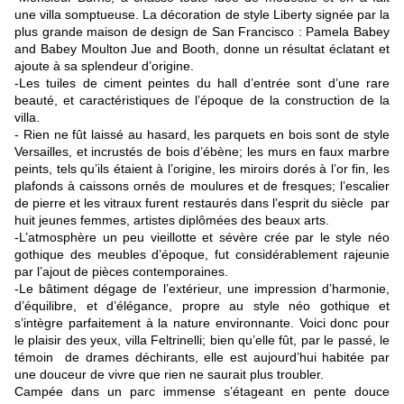
une villa somptueuse. La décoration de style Liberty signée par la
plus grande maison de design de San Francisco : Pamela Babey
and Babey Moulton Jue and Booth, donne un résultat éclatant et
ajoute à sa splendeur d’origine.
-Les tuiles de ciment peintes du hall d’entrée sont d’une rare
beauté, et caractéristiques de l’époque de la construction de la
villa.
- Rien ne fût laissé au hasard, les parquets en bois sont de style
Versailles, et incrustés de bois d’ébène; les murs en faux marbre
peints, tels qu’ils étaient à l’origine, les miroirs dorés à l’or fin, les
plafonds à caissons ornés de moulures et de fresques; l’escalier
de pierre et les vitraux furent restaurés dans l’esprit du siècle par
huit jeunes femmes, artistes diplômées des beaux arts.
-L’atmosphère un peu vieillotte et sévère crée par le style néo
gothique des meubles d’époque, fut considérablement rajeunie
par l’ajout de pièces contemporaines.
-Le bâtiment dégage de l’extérieur, une impression d’harmonie,
d’équilibre, et d’élégance, propre au style néo gothique et
s’intègre parfaitement à la nature environnante.
Voici donc pour
le plaisir des yeux, villa Feltrinelli; bien qu’elle fût, par le passé, le
témoin de drames déchirants, elle est aujourd’hui habitée par
une douceur de vivre que rien ne saurait plus troubler.
Campée dans un parc immense s’étageant en pente douce