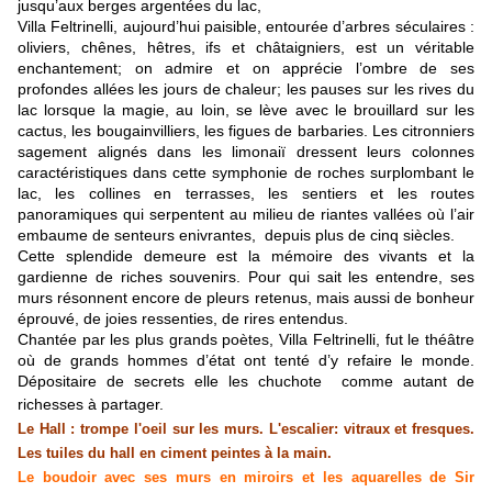
jusqu’aux berges argentées du lac,
Villa Feltrinelli, aujourd’hui paisible, entourée d’arbres séculaires :
oliviers, chênes, hêtres, ifs et châtaigniers, est un véritable
enchantement; on admire et on apprécie l’ombre de ses
profondes allées les jours de chaleur; les pauses sur les rives du
lac lorsque la magie, au loin, se lève avec le brouillard sur les
cactus, les bougainvilliers, les figues de barbaries. Les citronniers
sagement alignés dans les limonaiï dressent leurs colonnes
caractéristiques dans cette symphonie de roches surplombant le
lac, les collines en terrasses, les sentiers et les routes
panoramiques qui serpentent au milieu de riantes vallées où l’air
embaume de senteurs enivrantes, depuis plus de cinq siècles.
Cette splendide demeure est la mémoire des vivants et la
gardienne de riches souvenirs. Pour qui sait les entendre, ses
murs résonnent encore de pleurs retenus, mais aussi de bonheur
éprouvé, de joies ressenties, de rires entendus.
Chantée par les plus grands poètes, Villa Feltrinelli, fut le théâtre
où de grands hommes d’état ont tenté d’y refaire le monde.
Dépositaire de secrets elle les chuchote comme autant de
richesses à partager.
Le Hall : trompe l'oeil sur les murs. L'escalier: vitraux et fresques.
Les tuiles du hall en ciment peintes à la main.
Le boudoir avec ses murs en miroirs et les aquarelles de Sir