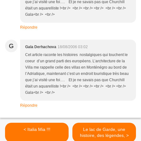
que j’ai visité une foi…. Et je ne savais pas que Churchill
était un aquarelliste !<br /> <br /> <br /> <br /> <br /> <br />
Gala<br /> <br />
Répondre
G
Gala Derhachova
18/08/2006 03:02
Cet article raconte les histoires nostalgiques qui touchent le
coeur d’un grand parti des européens. L’architecture de la
Villa me rappelle celle des villas en Monténégro au bord de
l’Adriatique, maintenant c’est un endroit touristique très beau
que j’ai visité une foi…. Et je ne savais pas que Churchill
était un aquarelliste !<br /> <br /> <br /> <br /> <br /> <br />
Gala<br /> <br />
Répondre
< Italia Mia !!!
Le lac de Garde, une
histoire, des légendes, >