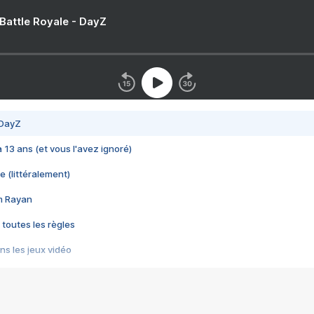
 Battle Royale - DayZ
 DayZ
 a 13 ans (et vous l'avez ignoré)
e (littéralement)
im Rayan
 toutes les règles
s les jeux vidéo
us choquant de Rockstar ? - Le scandale BULLY
e plus moche de Steam