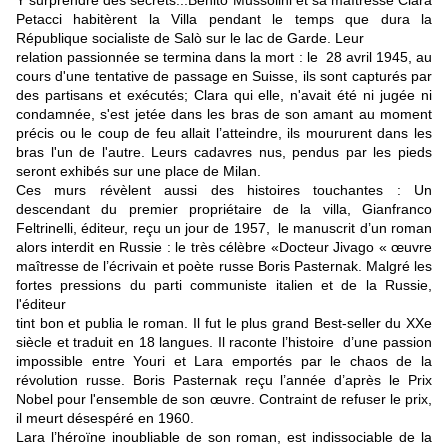
Y surprendre des secrets...Benito Mussolini et sa maîtresse Clara
Petacci habitèrent la Villa pendant le temps que dura la
République socialiste de Salò sur le lac de Garde. Leur
relation passionnée se termina dans la mort : le 28 avril 1945, au
cours d'une tentative de passage en Suisse, ils sont capturés par
des partisans et exécutés; Clara qui elle, n'avait été ni jugée ni
condamnée, s'est jetée dans les bras de son amant au moment
précis ou le coup de feu allait l’atteindre, ils moururent dans les
bras l'un de l'autre. Leurs cadavres nus, pendus par les pieds
seront exhibés sur une place de Milan.
Ces murs révèlent aussi des histoires touchantes : Un
descendant du premier propriétaire de la villa, Gianfranco
Feltrinelli, éditeur, reçu un jour de 1957, le manuscrit d’un roman
alors interdit en Russie : le très célèbre «Docteur Jivago « œuvre
maîtresse de l’écrivain et poète russe Boris Pasternak. Malgré les
fortes pressions du parti communiste italien et de la Russie,
l'éditeur
tint bon et publia le roman. Il fut le plus grand Best-seller du XXe
siècle et traduit en 18 langues. Il raconte l’histoire d’une passion
impossible entre Youri et Lara emportés par le chaos de la
révolution russe. Boris Pasternak reçu l’année d’après le Prix
Nobel pour l'ensemble de son œuvre. Contraint de refuser le prix,
il meurt désespéré en 1960.
Lara l’héroïne inoubliable de son roman, est indissociable de la