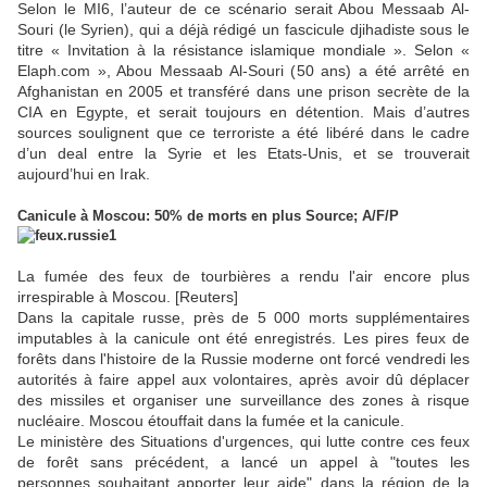
Selon le MI6, l’auteur de ce scénario serait Abou Messaab Al-
Souri (le Syrien), qui a déjà rédigé un fascicule djihadiste sous le
titre « Invitation à la résistance islamique mondiale ». Selon «
Elaph.com », Abou Messaab Al-Souri (50 ans) a été arrêté en
Afghanistan en 2005 et transféré dans une prison secrète de la
CIA en Egypte, et serait toujours en détention. Mais d’autres
sources soulignent que ce terroriste a été libéré dans le cadre
d’un deal entre la Syrie et les Etats-Unis, et se trouverait
aujourd’hui en Irak.
Canicule à Moscou: 50% de morts en plus Source; A/F/P
La fumée des feux de tourbières a rendu l'air encore plus
irrespirable à Moscou. [Reuters]
Dans la capitale russe, près de 5 000 morts supplémentaires
imputables à la canicule ont été enregistrés. Les pires feux de
forêts dans l'histoire de la Russie moderne ont forcé vendredi les
autorités à faire appel aux volontaires, après avoir dû déplacer
des missiles et organiser une surveillance des zones à risque
nucléaire. Moscou étouffait dans la fumée et la canicule.
Le ministère des Situations d'urgences, qui lutte contre ces feux
de forêt sans précédent, a lancé un appel à "toutes les
personnes souhaitant apporter leur aide" dans la région de la