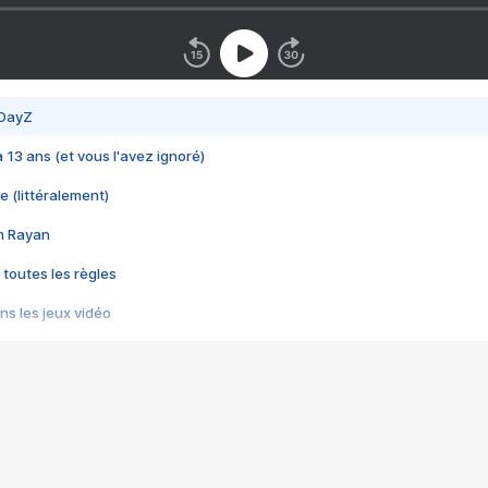
 DayZ
 a 13 ans (et vous l'avez ignoré)
e (littéralement)
im Rayan
 toutes les règles
s les jeux vidéo
us choquant de Rockstar ? - Le scandale BULLY
e plus moche de Steam
du RÊVE tourne au CAUCHEMAR
pendant 8 heures