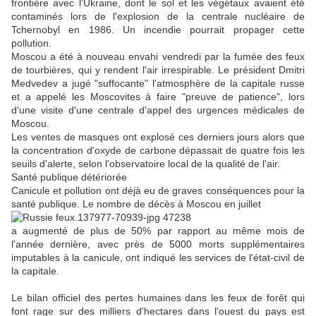
frontière avec l'Ukraine, dont le sol et les végétaux avaient été
contaminés lors de l'explosion de la centrale nucléaire de
Tchernobyl en 1986. Un incendie pourrait propager cette
pollution.
Moscou a été à nouveau envahi vendredi par la fumée des feux
de tourbières, qui y rendent l'air irrespirable. Le président Dmitri
Medvedev a jugé "suffocante" l'atmosphère de la capitale russe
et a appelé les Moscovites à faire "preuve de patience", lors
d'une visite d'une centrale d'appel des urgences médicales de
Moscou.
Les ventes de masques ont explosé ces derniers jours alors que
la concentration d'oxyde de carbone dépassait de quatre fois les
seuils d'alerte, selon l'observatoire local de la qualité de l'air.
Santé publique détériorée
Canicule et pollution ont déjà eu de graves conséquences pour la
santé publique. Le nombre de décès à Moscou en juillet
a augmenté de plus de 50% par rapport au même mois de
l'année dernière, avec près de 5000 morts supplémentaires
imputables à la canicule, ont indiqué les services de l'état-civil de
la capitale.
Le bilan officiel des pertes humaines dans les feux de forêt qui
font rage sur des milliers d'hectares dans l'ouest du pays est