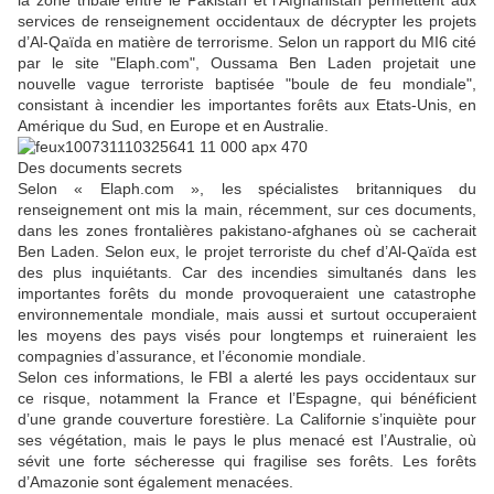
la zone tribale entre le Pakistan et l’Afghanistan permettent aux
services de renseignement occidentaux de décrypter les projets
d’Al-Qaïda en matière de terrorisme. Selon un rapport du MI6 cité
par le site "Elaph.com", Oussama Ben Laden projetait une
nouvelle vague terroriste baptisée "boule de feu mondiale",
consistant à incendier les importantes forêts aux Etats-Unis, en
Amérique du Sud, en Europe et en Australie.
Des documents secrets
Selon « Elaph.com », les spécialistes britanniques du
renseignement ont mis la main, récemment, sur ces documents,
dans les zones frontalières pakistano-afghanes où se cacherait
Ben Laden. Selon eux, le projet terroriste du chef d’Al-Qaïda est
des plus inquiétants. Car des incendies simultanés dans les
importantes forêts du monde provoqueraient une catastrophe
environnementale mondiale, mais aussi et surtout occuperaient
les moyens des pays visés pour longtemps et ruineraient les
compagnies d’assurance, et l’économie mondiale.
Selon ces informations, le FBI a alerté les pays occidentaux sur
ce risque, notamment la France et l’Espagne, qui bénéficient
d’une grande couverture forestière. La Californie s’inquiète pour
ses végétation, mais le pays le plus menacé est l’Australie, où
sévit une forte sécheresse qui fragilise ses forêts. Les forêts
d’Amazonie sont également menacées.