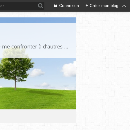
Connexion
+
Créer mon blog
Je suis un globe trotteur infatigable, une amoureuse des gens et du voyage. J'aime me confronter à d'autres cultures, je suis curieuse de tout. Je traque la beauté partout où elle se trouve: dans le regard d'un enfant, dans un beau paysage, sur le sommet d'une montagne,dans l'harmonie d'un décor intérieur, la splendeur d'un édifice, d'un lac, d'une mer d'huile, dans le silence d'un désert lorsque la lumière transforme le réel, afin qu'apparaisse cette impalpable émotion.