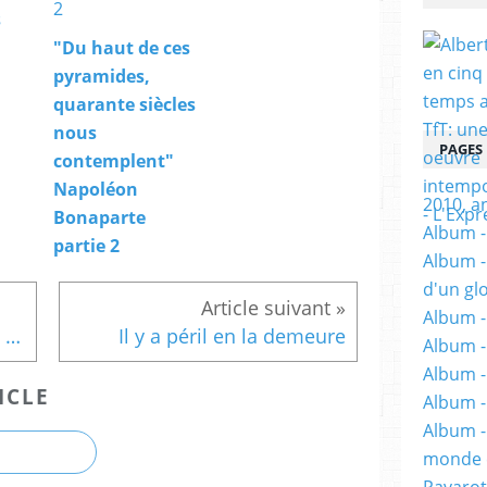
s
"Du haut de ces
pyramides,
quarante siècles
nous
PAGES
contemplent"
Napoléon
2010, a
Bonaparte
Album - 
partie 2
Album -
d'un gl
Album -
L’hôtel Puerta América, une destination unique au monde
Il y a péril en la demeure
Album -
Album -
ICLE
Album -
Album -
monde e
Pavarot