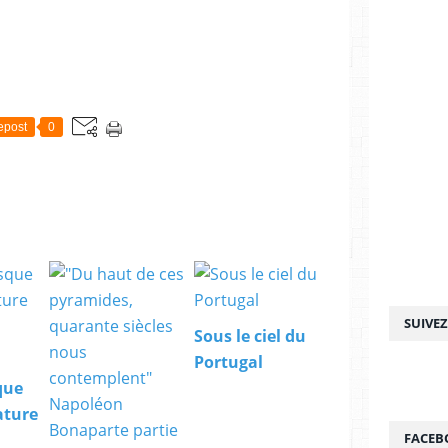
epost
0
SUIVE
Sous le ciel du
Portugal
que
Nature
FACEB