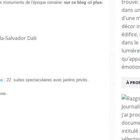
trouve:
reux monuments de l'époque romaine:
sur ce blog -ci plus-
dans un
d'une m
décor i
édifice,
a-Salvador Dali
:
dans le 
lumière 
qu'appa
émotio
Spa
: 22 suites spectaculaires avec jardins privés.
À PRO
one.
Journal
j'ai pro
documen
intitul
sélecti