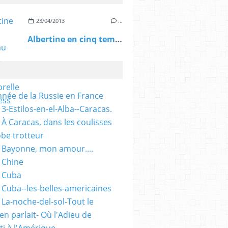
23/04/2013
…
Albertine en cinq temps au TfT: une oeuvre intemporelle - L'Express
nnée de la Russie en France
3-Estilos-en-el-Alba--Caracas.
 À Caracas, dans les coulisses
obe trotteur
 Bayonne, mon amour....
 Chine
 Cuba
 Cuba--les-belles-americaines
 La-noche-del-sol-Tout le
n parlait- Où l'Adieu de
ti à l'Amérique