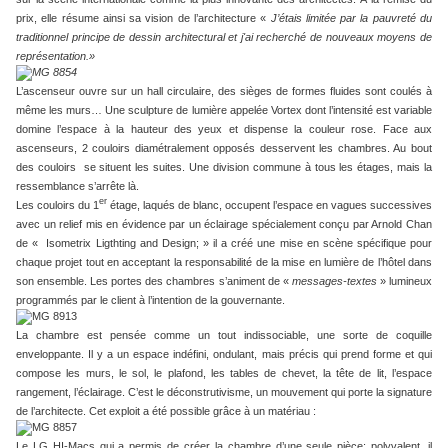
prix, elle résume ainsi sa vision de l’architecture «
J’étais limitée par la pauvreté du
traditionnel principe de dessin architectural et j'ai recherché de nouveaux moyens de
représentation.»
L’ascenseur ouvre sur un hall circulaire, des sièges de formes fluides sont coulés à
même les murs… Une sculpture de lumière appelée Vortex dont l’intensité est variable
domine l’espace à la hauteur des yeux et dispense la couleur rose. Face aux
ascenseurs, 2 couloirs diamétralement opposés desservent les chambres. Au bout
des couloirs se situent les suites. Une division commune à tous les étages, mais la
ressemblance s’arrête là.
er
Les couloirs du 1
étage, laqués de blanc, occupent l’espace en vagues successives
avec un relief mis en évidence par un éclairage spécialement conçu par Arnold Chan
de « Isometrix Ligthting and Design; » il a créé une mise en scène spécifique pour
chaque projet tout en acceptant la responsabilité de la mise en lumière de l’hôtel dans
son ensemble. Les portes des chambres s’animent de «
messages-textes
» lumineux
programmés par le client à l’intention de la gouvernante.
La chambre est pensée comme un tout indissociable, une sorte de coquille
enveloppante. Il y a un espace indéfini, ondulant, mais précis qui prend forme et qui
compose les murs, le sol, le plafond, les tables de chevet, la tête de lit, l’espace
rangement, l’éclairage. C’est le déconstrutivisme, un mouvement qui porte la signature
de l’architecte. Cet exploit a été possible grâce à un matériau :
Le LG HI-Macs qui a permis de créer la chambre d’une seule pièce; polyvalent, il