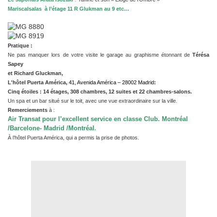
Mariscalsalas à l’étage 11 R Glukman au 9 etc…
Pratique :
Ne pas manquer lors de votre visite le garage au graphisme étonnant de
Térésa
Sapey
et Richard Gluckman,
L'hôtel Puerta América,
41, Avenida América – 28002 Madrid
:
Cinq étoiles : 14 étages, 308 chambres, 12 suites et 22 chambres-salons.
Un spa et un bar situé sur le toit, avec une vue extraordinaire sur la ville.
Remerciements
à :
Air Transat pour l’excellent service en classe Club. Montréal
/Barcelone- Madrid /Montréal
.
À l’hôtel Puerta América, qui a permis la prise de photos.