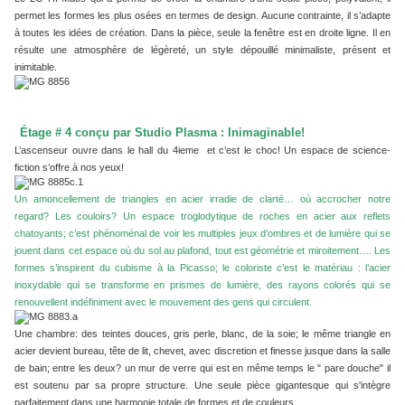
permet les formes les plus osées en termes de design. Aucune contrainte, il s’adapte
à toutes les idées de création. Dans la pièce, seule la fenêtre est en droite ligne. Il en
résulte une atmosphère de légèreté, un style dépouillé minimaliste, présent et
inimitable.
Étage # 4 conçu par Studio Plasma : Inimaginable
!
L’ascenseur ouvre dans le hall du 4ieme et c’est le choc! Un espace de science-
fiction s’offre à nos yeux!
Un amoncellement de triangles en acier irradie de clarté… où accrocher notre
regard? Les couloirs? Un espace troglodytique de roches en acier aux reflets
chatoyants; c’est phénoménal de voir les multiples jeux d’ombres et de lumière qui se
jouent dans cet espace où du sol au plafond, tout est géométrie et miroitement…. Les
formes s’inspirent du cubisme à la Picasso; le coloriste c’est le matériau : l’acier
inoxydable qui se transforme en prismes de lumière, des rayons colorés qui se
renouvellent indéfiniment avec le mouvement des gens qui circulent.
Une chambre: des teintes douces, gris perle, blanc, de la soie; le même triangle en
acier devient bureau, tête de lit, chevet, avec discretion et finesse jusque dans la salle
de bain; entre les deux? un mur de verre qui est en même temps le " pare douche" il
est soutenu par sa propre structure. Une seule pièce gigantesque qui s'intègre
parfaitement dans une harmonie totale de formes et de couleurs.