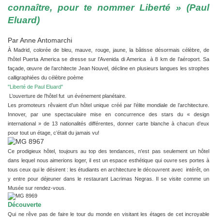
connaître, pour te nommer Liberté » (Paul
Eluard)
Par Anne Antomarchi
À Madrid, colorée de bleu, mauve, rouge, jaune, la bâtisse désormais célèbre, de
l’hôtel Puerta America se dresse sur l’Avenida di America à 8 km de l’aéroport. Sa
façade, œuvre de l’architecte Jean Nouvel, décline en plusieurs langues les strophes
calligraphiées du célèbre poème
"Liberté de Paul Eluard"
L’ouverture de l’hôtel fut un événement planétaire.
Les promoteurs rêvaient d’un hôtel unique créé par l’élite mondiale de l’architecture.
Innover, par une spectaculaire mise en concurrence des stars du « design
international » de 13 nationalités différentes, donner carte blanche à chacun d’eux
pour tout un étage, c’était du jamais vu!
Ce prodigieux hôtel, toujours au top des tendances, n'est pas seulement un hôtel
dans lequel nous aimerions loger, il est un espace esthétique qui ouvre ses portes à
tous ceux qui le désirent : les étudiants en architecture le découvrent avec intérêt, on
y entre pour déjeuner dans le restaurant Lacrimas Negras. Il se visite comme un
Musée sur rendez-vous.
Découverte
Qui ne rêve pas de faire le tour du monde en visitant les étages de cet incroyable