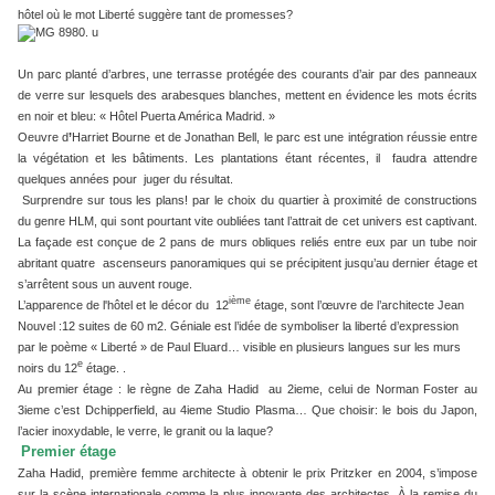
hôtel où le mot Liberté suggère tant de promesses?
Un parc planté d’arbres, une terrasse protégée des courants d’air par des panneaux
de verre sur lesquels des arabesques blanches, mettent en évidence les mots écrits
en noir et bleu: « Hôtel Puerta América Madrid. »
Oeuvre d
’
Harriet Bourne et de Jonathan Bell, le parc est une intégration réussie entre
la végétation et les bâtiments. Les plantations étant récentes, il faudra attendre
quelques années pour juger du résultat.
Surprendre sur tous les plans! par le choix du quartier à proximité de constructions
du genre HLM, qui sont pourtant vite oubliées tant l’attrait de cet univers est captivant.
La façade est conçue de 2 pans de murs obliques reliés entre eux par un tube noir
abritant quatre ascenseurs panoramiques qui se précipitent jusqu’au dernier étage et
s’arrêtent sous un auvent rouge.
ième
L’apparence de l'hôtel et le décor du 12
étage, sont l’œuvre de l’architecte Jean
Nouvel :12 suites de 60 m2. Géniale est l’idée de symboliser la liberté d’expression
par le poème « Liberté » de Paul Eluard… visible en plusieurs langues sur les murs
e
noirs du 12
étage. .
Au premier étage : le règne de Zaha Hadid au 2ieme, celui de Norman Foster au
3ieme c’est Dchipperfield, au 4ieme Studio Plasma… Que choisir: le bois du Japon,
l’acier inoxydable, le verre, le granit ou la laque?
Premier étage
Zaha Hadid, première femme architecte à obtenir le prix Pritzker en 2004, s’impose
sur la scène internationale comme la plus innovante des architectes. À la remise du