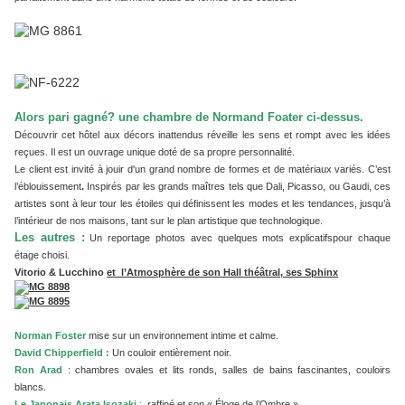
Alors pari gagné? une chambre de Normand Foater ci-dessus.
Découvrir cet hôtel aux décors inattendus réveille les sens et rompt avec les idées
reçues. Il est un ouvrage unique doté de sa propre personnalité.
Le client est invité à jouir d'un grand nombre de formes et de matériaux variés. C’est
l’éblouissement
.
Inspirés par les grands maîtres tels que Dali, Picasso, ou Gaudi, ces
artistes sont à leur tour les étoiles qui définissent les modes et les tendances, jusqu’à
l’intérieur de nos maisons, tant sur le plan artistique que technologique.
Les autres :
Un reportage photos avec quelques mots explicatifs
pour chaque
étage choisi.
Vitorio & Lucchino
et l’Atmosphère de son Hall théâtral, ses Sphinx
Norman Foster
mise sur un environnement intime et calme.
David Chipperfield :
Un couloir entièrement noir.
Ron Arad
: chambres ovales et lits ronds, salles de bains fascinantes, couloirs
blancs.
Le Japonais Arata Isozaki
:
raffiné et son « Éloge de l’Ombre »