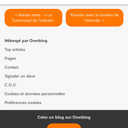
< Marée noire : « Le
Peindre avec la lumière de
Tchernobyl de l'industrie
l'éternité. >
pétrolière »
Hébergé par Overblog
Top articles
Pages
Contact
Signaler un abus
C.G.U.
Cookies et données personnelles
Préférences cookies
Créer un blog sur Overblog