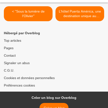
< "Sous la lumière de
L’hôtel Puerta América, une
l'Olivier"
destination unique au
monde >
Hébergé par Overblog
Top articles
Pages
Contact
Signaler un abus
C.G.U.
Cookies et données personnelles
Préférences cookies
Créer un blog sur Overblog
Créer un blog