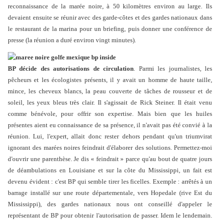
reconnaissance de la marée noire, à 50 kilomètres environ au large. Ils
devaient ensuite se réunir avec des garde-côtes et des gardes nationaux dans
le restaurant de la marina pour un briefing, puis donner une conférence de
presse (la réunion a duré environ vingt minutes).
BP décide des autorisations de circulation
. Parmi les journalistes, les
pêcheurs et les écologistes présents, il y avait un homme de haute taille,
mince, les cheveux blancs, la peau couverte de tâches de rousseur et de
soleil, les yeux bleus très clair. Il s'agissait de Rick Steiner. Il était venu
comme bénévole, pour offrir son expertise. Mais bien que les huiles
présentes aient eu connaissance de sa présence, il n'avait pas été convié à la
réunion. Lui, l'expert, allait donc rester dehors pendant qu'un triumvirat
ignorant des marées noires feindrait d'élaborer des solutions. Permettez-moi
d'ouvrir une parenthèse. Je dis « feindrait » parce qu'au bout de quatre jours
de déambulations en Louisiane et sur la côte du Mississippi, un fait est
devenu évident : c'est BP qui semble tirer les ficelles. Exemple : arrêtés à un
barrage installé sur une route départementale, vers Hopedale (rive Est du
Mississippi), des gardes nationaux nous ont conseillé d'appeler le
représentant de BP pour obtenir l'autorisation de passer. Idem le lendemain.