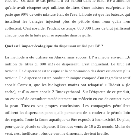
encore… Or, dans le cas présent, il est surtout dans le fond. BP a annoncé
qu'elle avait récupéré sept millions de litres d'une mixture eau/pétrole. Je
parie que 90% de cette mixture était de l'eau. L'ironie est que les bateaux qui
installent les barrages injectent plus de pétrole dans l'eau qu'ils n'en
collectent. C'est absurde. Pendant ce temps, 800 000 litres de brut jaillissent
chaque jour de la fuite pour se répandre dans le golfe.
Quel est l'impact écologique du
dispersant utilisé par BP
?
La méthode a été utilisée en Alaska, sans succès. BP a injecté environ 1,6
million de litres (1 800 m3) de dispersant. C'est inquiétant. Le brut est
toxique. Le dispersant est toxique et la combinaison des deux est encore plus
toxique. Le dispersant est un produit chimique composé d'un ingrédient actif
appelé Corexist, que les biologistes marins ont rebaptisé « Hidesit » (le
cache), et d'un autre appelé 2-Butoxyethanol. Sur l'étiquette de ce produit,
on est avisé de consulter immédiatement un médecin en cas de contact avec
la peau. Tirez-en vos propres conclusions. Les compagnies pétrolières
utilisent les dispersants parce qu'ils permettent de « couler » le pétrole loin
des regards. Toute la faune aquatique va être exposée à leur toxicité. De plus,
pour que le pétrole se disperse, il faut des vents de 10 à 25 nœuds. Moins de
vent, c'est inefficace ; plus de vent, le dispersant devient inutile.