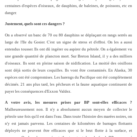
centaines d'espèces d'oiseaux, de dauphins, de baleines, de poissons, etc en
danger.
Justement, quels sont ces dangers ?
On a observé un banc de 70 ou 80 dauphins se déplaçant en rangs serrés au
large de l'Ile du Gosier. C'est un signe de stress et d'effroi. On les a aussi
entendus tousser. Ils ont dû ingérer ou aspirer du pétrole. On a également vu
une grande quantité de plancton mort. Sur Breton Island, il y a des milliers
d'oiseaux. Ils sont en pleine saison de nidification. La moitié des oisillons
sont déjà sortis de leurs coquilles. Ils vont être contaminés. En Alaska, 30
espèces ont été compromises. Les harengs du Pacifique ont été complètement
décimés. 21 ans plus tard, les pêcheurs et la faune aquatique continuent de
payer les conséquences d'Exxon Valdez.
A votre avis, les mesures prises par BP sont-elles efficaces ?
Malheureusement non. Il n'y a absolument aucun moyen de collecter le
pétrole une fois qu'il est dans l'eau. Dans toute l'histoire des marées noires, on
n'y est jamais parvenu. Les centaines de kilomètres de barrages flottants
déployés ne peuvent être efficaces que si le brut flotte à la surface, et