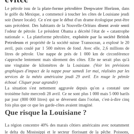
Le pétrole issu de la
plate-forme pétrolière Deepwater Horizon
, dans
le golfe du Mexique, a commencé à toucher les côtes de Louisiane jeudi
soir (heure locale). Ce n'est que le début d'un drame écologique peut-être
sans précédent. Des habitants de la Nouvelle-Orléans
disent avoir senti
l'odeur de pétrole. Le président Obama a décrété l'état de « catastrophe
nationale ». La plateforme pétrolière,
exploitée par la société British
Petroleum
et propriété de la société suisse Transocean, a explosé le 20
avril, puis coulé par 1 500 mètres de fond. Avec elle, 2,6 millions de
litres de pétrole. Une nappe de près de 1 000 km de circonférence
s'approche lentement mais sûrement des côtes. Elle ne serait plus qu'à
une vingtaine de kilomètres de la Louisiane.
(Voir les prévisions
graphiques d'impact de la nappe pour samedi 1er mai, réalisées par les
services de la météo américaine jeudi 29 avril. En rouge le pétrole
échoué. Cliquer pour agrandir)
La situation s'est nettement aggravée depuis qu'on a constaté une
troisième fuite mercredi 28 avril. Ce ne sont plus 1 000 mais 5 000 barils
par jour (800 000 litres) qui se déversent dans l'océan, c'est-à-dire cinq
fois plus que ce que les garde-côtes avaient imaginé.
Que risque la Louisiane ?
La région concentre 40% des marais côtiers américains avec notamment
le delta du Mississippi et le secteur florissant de la pêche. Poissons,