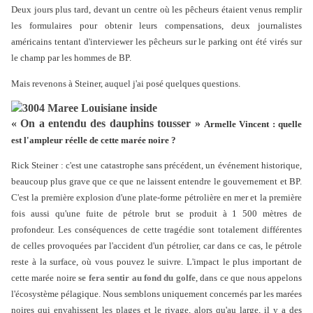
Deux jours plus tard, devant un centre où les pêcheurs étaient venus remplir
les formulaires pour obtenir leurs compensations, deux journalistes
américains tentant d'interviewer les pêcheurs sur le parking ont été virés sur
le champ par les hommes de BP.
Mais revenons à Steiner, auquel j'ai posé quelques questions.
« On a entendu des dauphins tousser »
Armelle Vincent : quelle
est l'ampleur réelle de cette marée noire ?
Rick Steiner : c'est une catastrophe sans précédent, un événement historique,
beaucoup plus grave que ce que ne laissent entendre le gouvernement et BP.
C'est la première explosion d'une plate-forme pétrolière en mer et la première
fois aussi qu'une fuite de pétrole brut se produit à 1 500 mètres de
profondeur. Les conséquences de cette tragédie sont totalement différentes
de celles provoquées par l'accident d'un pétrolier, car dans ce cas, le pétrole
reste à la surface, où vous pouvez le suivre. L'impact le plus important de
cette marée noire
se fera sentir au fond du golfe
, dans ce que nous appelons
l'écosystème pélagique. Nous semblons uniquement concernés par les marées
noires qui envahissent les plages et le rivage, alors qu'au large, il y a des