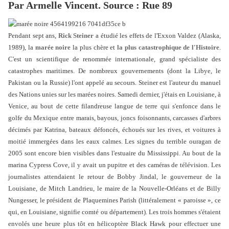
Par Armelle Vincent. Source : Rue 89
Pendant sept ans,
Rick Steiner
a étudié les effets de l'Exxon Valdez (Alaska,
1989), la
marée noire
la plus chère et
la plus catastrophique de l'Histoire
.
C'est un scientifique de renommée internationale, grand spécialiste des
catastrophes maritimes. De nombreux gouvernements (dont la Libye, le
Pakistan ou la Russie) l'ont appelé au secours. Steiner est l'auteur du manuel
des Nations unies sur les marées noires. Samedi dernier, j'étais en Louisiane, à
Venice, au bout de cette filandreuse langue de terre qui s'enfonce dans le
golfe du Mexique entre marais, bayous, joncs foisonnants, carcasses d'arbres
décimés par Katrina, bateaux défoncés, échoués sur les rives, et voitures à
moitié immergées dans les eaux calmes. Les signes du terrible ouragan de
2005 sont encore bien visibles dans l'estuaire du Mississippi. Au bout de la
marina Cypress Cove, il y avait un pupitre et des caméras de télévision. Les
journalistes attendaient le retour de Bobby Jindal, le gouverneur de la
Louisiane, de Mitch Landrieu, le maire de la Nouvelle-Orléans et de Billy
Nungesser, le président de Plaquemines Parish (littéralement « paroisse », ce
qui, en Louisiane, signifie comté ou département). Les trois hommes s'étaient
envolés une heure plus tôt en hélicoptère Black Hawk pour effectuer une