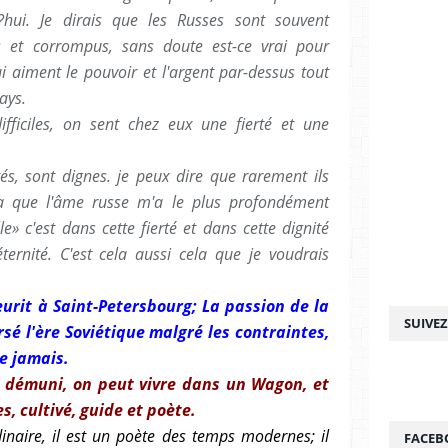
?hui. Je dirais que les Russes sont souvent
et corrompus, sans doute est-ce vrai pour
i aiment le pouvoir et l'argent par-dessus tout
ays.
ifficiles, on sent chez eux une fierté et une
tés, sont dignes. je peux dire que rarement ils
ela que l'âme russe m'a le plus profondément
e» c'est dans cette fierté et dans cette dignité
éternité. C'est cela aussi cela que je voudrais
eurit à Saint-Petersbourg; La passion de la
SUIVE
sé l'ère Soviétique malgré les contraintes,
e jamais.
 démuni, on peut vivre dans un Wagon, et
s, cultivé, guide et poète.
inaire, il est un poète des temps modernes; il
FACEB