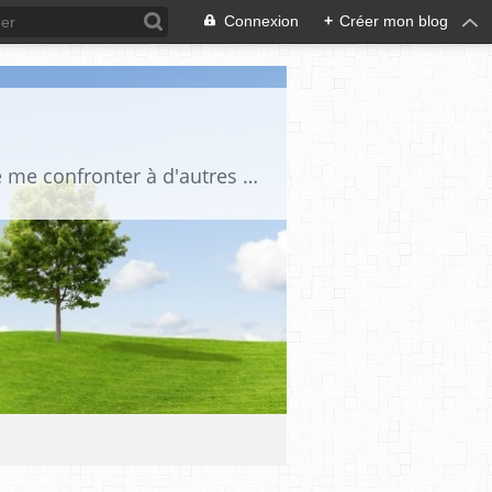
Connexion
+
Créer mon blog
Je suis un globe trotteur infatigable, une amoureuse des gens et du voyage. J'aime me confronter à d'autres cultures, je suis curieuse de tout. Je traque la beauté partout où elle se trouve: dans le regard d'un enfant, dans un beau paysage, sur le sommet d'une montagne,dans l'harmonie d'un décor intérieur, la splendeur d'un édifice, d'un lac, d'une mer d'huile, dans le silence d'un désert lorsque la lumière transforme le réel, afin qu'apparaisse cette impalpable émotion.