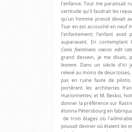
l'enfance. Tout me paraissait r
certitude qu'il faudrait les repa
qu'un homme pressé devait avoi
Tsar en est accouché en neuf m
l'enfantement; l'enfant avai
auparavant. En contemplant P
Canis faestinans caecos edit ca
grand dessein, je me disais, 
leonem.
Dans un siècle d'ici
relevé au moins de deux toises,
pas en ruine faute de pilotis.
portèrent les architectes fra
marionnettes; et M. Beskoi, hom
donner la préférence sur Rastrel
étonna Pétersbourg en fabriqu
de trois étages où l'admirable
pouvait deviner où étaient les es