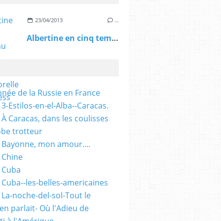
23/04/2013
…
Albertine en cinq temps au TfT: une oeuvre intemporelle - L'Express
nnée de la Russie en France
3-Estilos-en-el-Alba--Caracas.
 À Caracas, dans les coulisses
obe trotteur
 Bayonne, mon amour....
 Chine
 Cuba
 Cuba--les-belles-americaines
 La-noche-del-sol-Tout le
n parlait- Où l'Adieu de
ti à l'Amérique