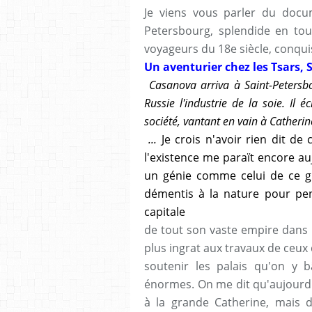
Je viens vous parler du docum
Petersbourg, splendide en tou
voyageurs du 18e siècle, conquis
Un aventurier chez les Tsars, 
Casanova arriva à Saint-Petersbo
Russie l'industrie de la soie. Il
société, vantant en vain à Catherin
...
Je crois n'avoir rien dit de 
l'existence me paraït encore auj
un génie comme celui de ce g
démentis à la nature pour pens
capitale
de tout son vaste empire dans 
plus ingrat aux travaux de ceux 
soutenir les palais qu'on y b
énormes. On me dit qu'aujourd'hu
à la grande Catherine, mais d