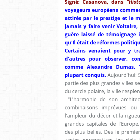
Signé: Casanova, dans
"Hist
voyageurs européens commenc
attirés par le prestige et le 
jamais y faire venir Voltaire,
guère laissé de témoignage 
qu'Il était de réformes politiq
Certains venaient pour y tr
d'autres pour observer, co
comme Alexandre Dumas. 
plupart conquis.
Aujourd'hui: S
partie des plus grandes villes 
du cercle polaire, la ville resple
"L'harmonie de son architect
combinaisons imprévues ou f
l'ampleur du décor et la rigue
grandes capitales de l'Europe
des plus belles. Des le premier 
vastes perspectives, les ciel