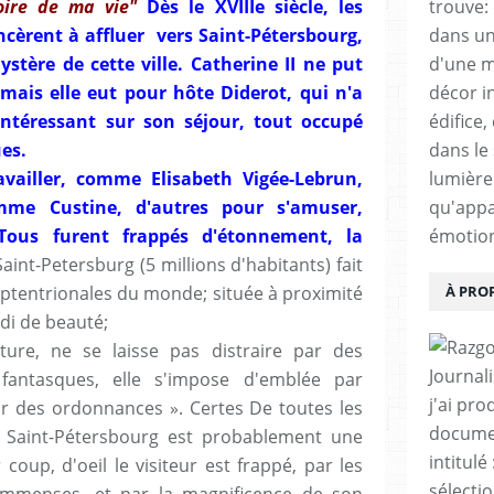
oire de ma vie"
Dès le XVIIIe siècle, les
trouve:
èrent à affluer vers Saint-Pétersbourg,
dans un
mystère de cette ville. Catherine II ne put
d'une m
 mais elle eut pour hôte Diderot, qui n'a
décor i
intéressant sur son séjour, tout occupé
édifice,
ues.
dans le 
availler, comme Elisabeth Vigée-Lebrun,
lumière 
mme Custine, d'autres pour s'amuser,
qu'appa
Tous furent
frappés d'étonnement, la
émotio
aint-Petersburg (5 millions d'habitants) fait
septentrionales du monde; située à proximité
À PRO
ndi de beauté;
ure, ne se laisse pas distraire par des
Journal
antasques, elle s'impose d'emblée par
j'ai pro
ur des ordonnances ». Certes De toutes les
documen
, Saint-Pétersbourg est probablement une
intitul
coup, d'oeil le visiteur est frappé, par les
sélecti
s immenses, et par la magnificence de son