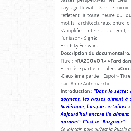
paysage fluvial : Dans le miroi
reflètent, à toute heure du jo
motifs, architecturaux entre c
s'amplifient et se prolongent,
l'unisson» Signé:
Brodsky Écrivain.
Description du documentaire
.
Titre :
«RAZGOVOR» «Tard dans
Première partie intitulée:
«Cont
-Deuxième partie : Espoir- Titre
par: Anne Antomarchi.
Introduction:
"Dans le secret 
dorment, les russes aiment à s
Soviétique, lorsque certaines 
Aujourd'hui encore ils aiment 
aurores": C'est le "Razgovor"
Ce lointain pays qu?est la Russie 