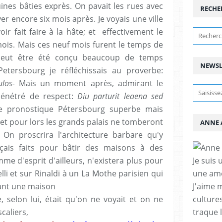
uines bâties exprès. On pavait les rues avec
RECHE
ver encore six mois après. Je voyais une ville
r fait faire à la hâte; et effectivement le
ois. Mais ces neuf mois furent le temps de
t peut être été conçu beaucoup de temps
NEWSL
etersbourg je réfléchissais au
proverbe:
tulos-
Mais un moment après, admirant le
pénétré de respect:
Diu parturit leaena sed
 je pronostique Pétersbourg superbe mais
 et pour lors les grands palais ne tomberont
ANNE 
 On proscrira l'architecture barbare qu'y
nçais faits pour bâtir des maisons à des
me d'esprit d'ailleurs, n'existera plus pour
Je suis 
li et sur Rinaldi à un La Mothe parisien qui
une amo
ant une maison
J'aime 
, selon lui, était qu'on ne voyait et on ne
cultures
caliers,
traque 