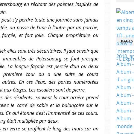
Petersbourg en récitant des poèmes inspirés de
ain.
 peut s'y perdre toute une journée sans jamais
ée, on passe de l'une à l'autre par un porche,
 forgée, et fort jolie. Chaque propriétaire ou
PAGES
l; elles sont très sécuritaires.
Il faut savoir que
2010, a
ds immeubles de Petersbourg se font presque
Album - 
ble.
La longue façade est percée d'un ou deux
Album -
a première cour ou à une suite de cours
d'un gl
autres. En ces lieux, des portes numérotées
Album -
 aux étages. Les escaliers sont de pierre.
Album -
es des résidents. Souvent la cour arrière prend
Album -
 avec le carré de sable et la balançoire sur le
Album -
. Ce qui étonne c'est l'immensité de ces cours.
Album -
urg était multipliée par deux.
monde e
s en verre se profilent le long des murs car un
Pavarot