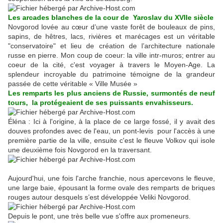
Les arcades blanches de la cour de Yaroslav du XVIIe siècle
Novgorod lovée au cœur d’une vaste forêt de bouleaux de pins,
sapins, de hêtres, lacs, rivières et marécages est un véritable
"conservatoire" et lieu de création de l’architecture nationale
russe en pierre. Mon coup de coeur: la ville intr-muros; entrer au
coeur de la cité, c'est voyager à travers le Moyen-Age. La
splendeur incroyable du patrimoine témoigne de la grandeur
passée de cette véritable « Ville Musée »
Les remparts les plus anciens de Russie, surmontés de neuf
tours, la protégeaient de ses puissants envahisseurs.
Éléna : Ici à l'origine, à la place de ce large fossé, il y avait des
douves profondes avec de l'eau, un pont-levis pour l'accès à une
première partie de la ville, ensuite c'est le fleuve Volkov qui isole
une deuxième fois Novgorod en la traversant.
Aujourd'hui, une fois l'arche franchie, nous apercevons le fleuve,
une large baie, épousant la forme ovale des remparts de briques
rouges autour desquels s’est développée Veliki Novgorod.
Depuis le pont, une très belle vue s'offre aux promeneurs.