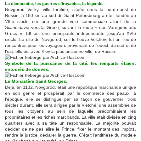
La démocratie, les guerres effroyables, la légende.
Novgorod Veliky, ville fortifiée, située dans le nord-ouest de
Russie, à 180 km au sud de Saint-Pétersbourg a été fondée au
VIIIe siècle sur une grande voie commerciale allant de la
Scandinavie vers la Grèce, suivant la route « des Varègues aux
Grecs ». Ell est une principauté indépendante jusqu’au XVIe
siècle. Le site de Novgorod, sur le fleuve Volchov, fut un lieu de
rencontres pour les voyageurs provenant de l'ouest, du sud et de
l'est; elle est avec Kiev la plus ancienne ville de Russie.
Symbole
de la puissance de la cité
,
les remparts étaient
entourés de douves.
Le Monastère Saint Georges.
Déjà, en 1132, Novgorod, était une république marchande unique
en son genre et prospèrait par le commerce des peaux; à
l'époque, elle se distingue par sa façon de gouverner: trois
siècles durant, elle sera dirigée par le Vietché, une assemblée de
tous les citoyens au sein de laquelle prédominaient les
propriétaires et les riches marchands. La ville était divisée en cinq
quartiers avec à sa tête un responsable. La majorité pouvait
décider de ne pas élire le Prince, fixer le montant des impôts,
rendre la justice, déclarer la guerre. C'était l'antithèse du modèle