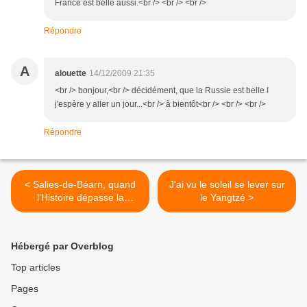
France est belle aussi.<br /> <br /> <br />
Répondre
A
alouette
14/12/2009 21:35
<br /> bonjour,<br /> décidément, que la Russie est belle !
j'espère y aller un jour...<br /> à bientôt<br /> <br /> <br />
Répondre
< Salies-de-Béarn, quand
J'ai vu le soleil se lever sur
l’Histoire dépasse la
le Yangtzé >
Légende
Hébergé par Overblog
Top articles
Pages