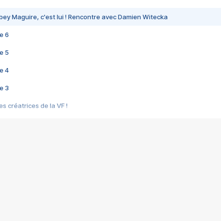
bey Maguire, c'est lui ! Rencontre avec Damien Witecka
e 6
e 5
e 4
e 3
s créatrices de la VF !
e 2
e 1
e Mektoub My Love arrive enfin ! Rencontre avec Shaïn Boumedine et Sal
i : après Toni en famille
elle réalise le bouleversant Dites lui que je l'aime
ais ! Rencontre autour de Vie privée de Rebecca Zlotowski