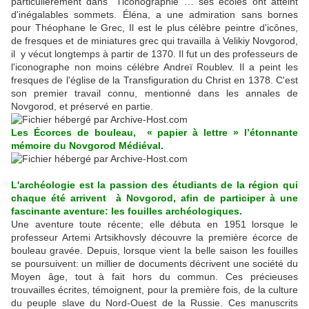
particulièrement dans l’iconographie … ses écoles ont atteint
d'inégalables sommets. Éléna, a une admiration sans bornes
pour Théophane le Grec, Il est le plus célèbre peintre d'icônes,
de fresques et de miniatures grec qui travailla à Velikiy Novgorod,
il y vécut longtemps à partir de 1370. Il fut un des professeurs de
l'iconographe non moins célébre Andreï Roublev. Il a peint les
fresques de l'église de la Transfiguration du Christ en 1378. C'est
son premier travail connu, mentionné dans les annales de
Novgorod, et préservé en partie.
Les Écorces de bouleau, « papier à lettre » l’étonnante
mémoire du Novgorod Médiéval.
L'archéologie est la passion des étudiants de la région qui
chaque été arrivent à Novgorod, afin de participer à une
fascinante aventure: les fouilles archéologiques.
Une aventure toute récente; elle débuta en 1951 lorsque le
professeur Artemi Artsikhovsly découvre la première écorce de
bouleau gravée. Depuis, lorsque vient la belle saison les fouilles
se poursuivent: un millier de documents décrivent une société du
Moyen âge, tout à fait hors du commun. Ces précieuses
trouvailles écrites, témoignent, pour la première fois, de la culture
du peuple slave du Nord-Ouest de la Russie. Ces manuscrits