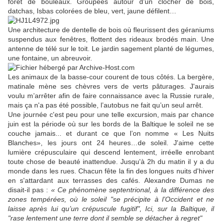
forêt de bouleaux. Groupées autour d'un clocher de bois,
datchas, Isbas colorées de bleu, vert, jaune défilent…
Une architecture de dentelle de bois où fleurissent des géraniums
suspendus aux fenêtres, flottent des rideaux brodés main. Une
antenne de télé sur le toit. Le jardin sagement planté de légumes,
une fontaine, un abreuvoir.
Les animaux de la basse-cour courent de tous côtés. La bergère,
matinale mène ses chèvres vers de verts pâturages. J'aurais
voulu m’arrêter afin de faire connaissance avec la Russie rurale,
mais ça n'a pas été possible, l’autobus ne fait qu’un seul arrêt.
Une journée c'est peu pour une telle excursion, mais par chance
juin est la période où sur les bords de la Baltique le soleil ne se
couche jamais... et durant ce que l’on nomme « Les Nuits
Blanches», les jours ont 24 heures…de soleil. J'aime cette
lumière crépusculaire qui descend lentement, irréelle enrobant
toute chose de beauté inattendue. Jusqu'à 2h du matin il y a du
monde dans les rues. Chacun fête la fin des longues nuits d'hiver
en s'attardant aux terrasses des cafés. Alexandre Dumas ne
disait-il pas :
« Ce phénomène septentrional, à la différence des
zones tempérées, où le soleil "se précipite à l’Occident et ne
laisse après lui qu’un crépuscule fugitif", Ici, sur la Baltique, il
"rase lentement une terre dont il semble se détacher à regret"