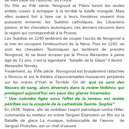
de Kiev basé sur l'autorité, du Prince.
Du XIIe au XVe siècle, Novgorod et Pskov furent les seules
entités russes à échapper à la terrible la tutelle mongole. Mais
elles avaient fort à faire car à leurs frontières vivaient trois
puissants ennemis: les Suédois catholiques, les Lituaniens
païens, et les chevaliers teutoniques, ces derniers vécurent dans
la région qui correspondrait à la Prusse.
Les Suédois en 1240 tentèrent de couper l'accès de Novgorod à
la mer en occupant l'embouchure de la Néva; Puis en 1242, se
sont les chevaliers Teutoniques qui tentèrent de prendre
Novgorod, ils se firent écraser par le Prince Alexandre à peine
âgé de 21 ans, c'est la égendaire "bataille de la Glace" il devint :
Alexandre Nevsky.
Finalement, au XVIe siècle, Novogorod est brutalement rattachée
à Moscou et est le théâtre d'épouvantables massacres perpétrés
sur les ordres d'Yvan le Terrible. On dit:
que ce sont des
fleuves de sang, alors déversés dans la rivière Volkhov, qui
protègent aujourd'hui ses eaux des glaces hivernales
.
" Une colombe figée sous l'effet de la terreur, est restée
pétrifiée sur la coupole de la cathédrale Sainte- Sophie"
En 1938, Staline, afin de mobiliser l'esprit patriotique contre Hitler,
commanda au metteur en scène Sergueï Eisenstein un film sur la
Bataille de glace..La musique, indissociable de l'œuvre, de
Sergueï Prokofiev, est un chef d'oeuvre.