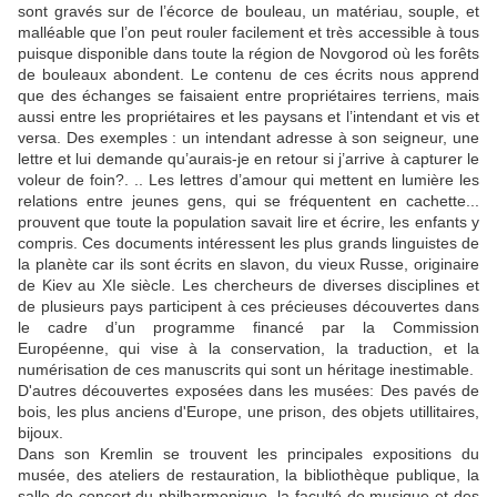
sont gravés sur de l’écorce de bouleau, un matériau, souple, et
malléable que l’on peut rouler facilement et très accessible à tous
puisque disponible dans toute la région de Novgorod où les forêts
de bouleaux abondent. Le contenu de ces écrits nous apprend
que des échanges se faisaient entre propriétaires terriens, mais
aussi entre les propriétaires et les paysans et l’intendant et vis et
versa. Des exemples : un intendant adresse à son seigneur, une
lettre et lui demande qu’aurais-je en retour si j’arrive à capturer le
voleur de foin?. .. Les lettres d’amour qui mettent en lumière les
relations entre jeunes gens, qui se fréquentent en cachette...
prouvent que toute la population savait lire et écrire, les enfants y
compris. Ces documents intéressent les plus grands linguistes de
la planète car ils sont écrits en slavon, du vieux Russe, originaire
de Kiev au XIe siècle. Les chercheurs de diverses disciplines et
de plusieurs pays participent à ces précieuses découvertes dans
le cadre d’un programme financé par la Commission
Européenne, qui vise à la conservation, la traduction, et la
numérisation de ces manuscrits qui sont un héritage inestimable.
D'autres découvertes exposées dans les musées: Des pavés de
bois, les plus anciens d'Europe, une prison, des objets utillitaires,
bijoux.
Dans son Kremlin se trouvent les principales expositions du
musée, des ateliers de restauration, la bibliothèque publique, la
salle de concert du philharmonique, la faculté de musique et des