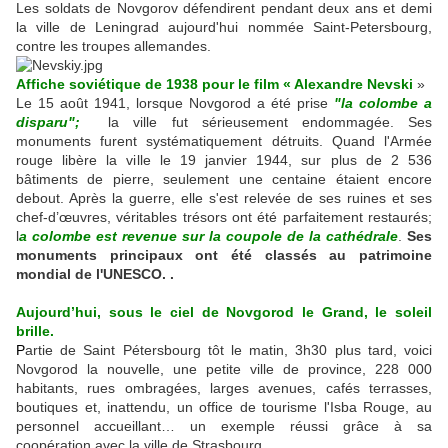
Les soldats de Novgorov défendirent pendant deux ans et demi
la ville de Leningrad aujourd'hui nommée Saint-Petersbourg,
contre les troupes allemandes.
Affiche soviétique de 1938 pour le film « Alexandre Nevski
»
Le 15 août 1941, lorsque Novgorod a été prise
"la colombe a
disparu";
la ville fut sérieusement endommagée. Ses
monuments furent systématiquement détruits. Quand l'Armée
rouge libère la ville le 19 janvier 1944, sur plus de 2 536
bâtiments de pierre, seulement une centaine étaient encore
debout. Après la guerre, elle s'est relevée de ses ruines et ses
chef-d’œuvres, véritables trésors ont été parfaitement restaurés;
l
a colombe est revenue sur la coupole de la cathédrale
.
Ses
monuments principaux ont été classés au patrimoine
mondial de l'UNESCO. .
Aujourd’hui
, s
ous le ciel de Novgorod le Grand, le soleil
brille.
P
artie de Saint Pétersbourg tôt le matin, 3h30 plus tard, voici
Novgorod la nouvelle, une petite ville de province, 228 000
habitants, rues ombragées, larges avenues, cafés terrasses,
boutiques et, inattendu, un office de tourisme l'Isba Rouge, au
personnel accueillant… un exemple réussi grâce à sa
coopération avec la ville de Strasbourg.