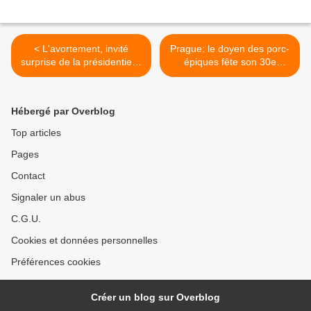
< L'avortement, invité
Prague: le doyen des porc-
surprise de la présidentielle
épiques fête son 30e
au Brésil Par Jean-Jacques
anniversaire >
Fontaine | | 28/10/2010 |
14H0
Hébergé par Overblog
Top articles
Pages
Contact
Signaler un abus
C.G.U.
Cookies et données personnelles
Préférences cookies
Créer un blog sur Overblog