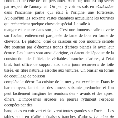
l'hôtel...et de celle de son personnel. Bien sûr, tout est top secret
par respect de l'anonymat. On peut y voir les sols en
«Calcada»
dans l'ancienne partie qui était à l'origine une forteresse.
Aujourd'hui les soixante vastes chambres accueillent les touristes
qui recherchent quelque chose de spécial. La salle à
manger est encore dans son jus. C'est une immense salle ouverte
sur l'océan, entièrement parquetée de lame de bois en forme de
chevrons. Le plafond orné de caissons en bois mouluré semble
être soutenu par d'énormes troncs d'arbres plantés là avec leur
écorce. Les lustres sont aussi d'origine, et datent de l'époque de la
construction de l'hôtel, de véritables branches d'arbres, à l'état
brut, font office de support aux abats jours recouverts de toile
tissée, en fibre naturelle assortie aux tentures. Un brasier en forme
de coquillage de poisson
complète le décor. La cuisine de la mer y est excellente. Dans le
bar mitoyen, l'ambiance des années soixante prédomine et l'on
peut facilement imaginer les réunions des « avants et des après-
dîners. D'imposantes arcades en pierres rythment l'espaces
occupées par des
banquettes en cuir vert et s'ouvrent toutes grandes sur l'océan. Les
tables sont en réalité d'épaisses tranches d'arbres.
Le clou de