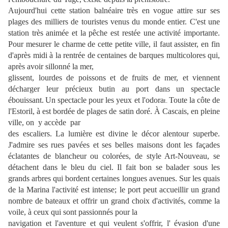
Aujourd'hui cette station balnéaire très en vogue attire sur ses
plages des milliers de touristes venus du monde entier. C'est une
station très animée et la pêche est restée une activité importante.
Pour mesurer le charme de cette petite ville, il faut assister, en fin
d'après midi à la rentrée de centaines de barques multicolores qui,
après avoir sillonné la mer,
glissent, lourdes de poissons et de fruits de mer, et viennent
décharger leur précieux butin au port dans un spectacle
ébouissant.
Un spectacle pour les yeux et l'odora
Toute la côte de
t.
l'Estoril, à est bordée de plages de satin doré. À Cascais, en pleine
ville, on y accède par
des escaliers. La lumière est divine le décor alentour superbe.
J'admire ses rues pavées et ses belles maisons dont les façades
éclatantes de blancheur ou colorées, de style Art-Nouveau, se
détachent dans le bleu du ciel. Il fait bon se balader sous les
grands arbres qui bordent certaines longues avenues. Sur les quais
de la Marina l'activité est intense; le port peut accueillir un grand
nombre de bateaux et offrir un grand choix d'activités, comme la
voile, à ceux qui sont passionnés pour la
navigation et l'aventure et qui veulent s'offrir, l' évasion d'une