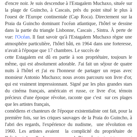
d'encre noir. Je suis descendue à l'Estagalem Muchaxo, située sur
la plage de Guincho, à Cascais, près du point situé le plus à
l'ouest de l'Europe continentale (Cap Roca). Directement sur la
Praia da Guincho dominant l'océan atlantique, l'hôtel se dessine
dans la partie du triangle Lisbonne, Cascais , Sintra. À perte de
vue:
l'Océan
. Il faut savoir qu'à l'Estagalem Muchaxo règne une
atmosphère particulière, l'hôtel bâti, en 1964 dans une forteresse,
n'avait à l'époque que 17 chambres. Le succès de
cette Estagalem est dû en partie à son propriétaire, toujours le
même, qui est absolument adorable. J'ai fait un séjour de quatre
nuits à l'hôtel et j'ai eu l'honneur de partager un repas avec
monsieur Antonio Muchaxo; nous avons parcouru son livre d'or,
qui est vraiment impressionnant. Signé par les plus grandes stars
du cinéma français, américain et russe, ce livre d'or, témoin
précieux d'une époque révolue, raconte que c'est sur ces plages
que les artistes français,
comédiens et chanteurs de l'époque existentialiste ont fait, pour la
première fois,
sur les criques sauvages
de la
Praia do Guincho,
à
l'abri des regards,
l'expérience du nudisme, une révolution en
1960. Les artistes avaient la complicité du propriétaire de