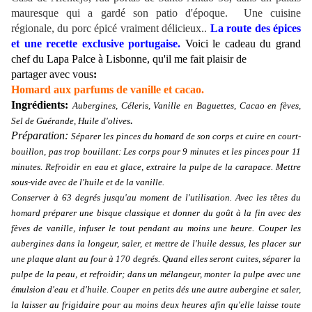
mauresque qui a gardé son patio d'époque. Une cuisine
régionale, du porc épicé vraiment délicieux..
La route des épices
et une recette exclusive portugaise.
Voici le cadeau du grand
chef du Lapa Palce à Lisbonne, qu'il me fait plaisir de
partager avec vous
:
Homard aux parfums de vanille et cacao.
Ingrédients:
Aubergines, Céleris, Vanille en Baguettes, Cacao en fèves,
.
Sel de Guérande, Huile d'olives
Préparation:
Séparer les pinces du homard de son corps et cuire en court-
bouillon, pas trop bouillant: Les corps pour 9 minutes et les pinces pour 11
minutes. Refroidir en eau et glace, extraire la pulpe de la carapace. Mettre
sous-vide avec de l'huile et de la vanille.
Conserver à 63 degrés jusqu'au moment de l'utilisation. Avec les têtes du
homard préparer une bisque classique et donner du goût à la fin avec des
fèves de vanille, infuser le tout pendant au moins une heure. Couper les
aubergines dans la longeur, saler, et mettre de l'huile dessus, les placer sur
une plaque alant au four à 170 degrés. Quand elles seront cuites, séparer la
pulpe de la peau, et refroidir; dans un mélangeur, monter la pulpe avec une
émulsion d'eau et d'huile. Couper en petits dés une autre aubergine et saler,
la laisser au frigidaire pour au moins deux heures afin qu'elle laisse toute