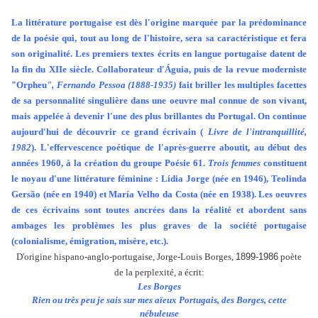
La littérature portugaise est dès l'origine marquée par la prédominance
de la poésie qui, tout au long de l'histoire, sera sa caractéristique et fera
son originalité. Les premiers textes écrits en langue portugaise datent de
la fin du XIIe siècle. Collaborateur d'Águia, puis de la revue moderniste
"
Orpheu
", Fernando Pessoa (1888-1935)
fait briller les multiples facettes
de sa personnalité singulière dans une oeuvre mal connue de son vivant,
mais appelée à devenir l'une des plus brillantes du Portugal. On continue
aujourd'hui de découvrir ce grand écrivain (
Livre de l'intranquillité,
1982
). L'effervescence poétique de l'après-guerre aboutit, au début des
années 1960, à la création du groupe Poésie 61.
Trois femmes
constituent
le noyau d'une littérature féminine : Lídia Jorge (née en 1946), Teolinda
Gersão (née en 1940) et María Velho da Costa (née en 1938). Les oeuvres
de ces écrivains sont toutes ancrées dans la réalité et abordent sans
ambages les problèmes les plus graves de la société portugaise
(colonialisme, émigration, misère, etc.).
D'origine hispano-anglo-portugaise, Jorge-Louis Borges,
1899-1986
poète
de la perplexité, a écrit:
Les Borges
Rien ou très peu je sais sur mes aïeux Portugais, des Borges, cette
nébuleuse