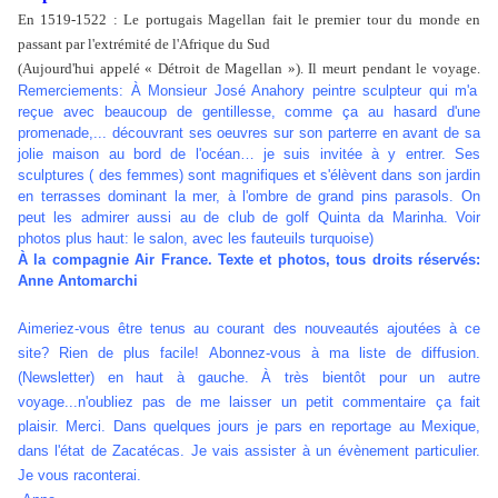
En 1519-1522 : Le portugais Magellan fait le premier tour du monde en
passant par l'extrémité de l'Afrique du Sud
(Aujourd'hui appelé « Détroit de Magellan »). Il meurt pendant le voyage.
Remerciements: À Monsieur José Anahory peintre sculpteur qui m'a
reçue avec beaucoup de gentillesse, comme ça au hasard d'une
promenade,... découvrant ses oeuvres sur son parterre en avant de sa
jolie maison au bord de l'océan… je suis invitée à y entrer. Ses
sculptures ( des femmes) sont magnifiques et s'élèvent dans son jardin
en terrasses dominant la mer, à l'ombre de grand pins parasols. On
peut les admirer aussi au de club de golf Quinta da Marinha. Voir
photos plus haut: le salon, avec les fauteuils turquoise)
À la compagnie Air France. Texte et photos, tous droits réservés:
Anne Antomarchi
Aimeriez-vous être tenus au courant des nouveautés ajoutées à ce
site? Rien de plus facile! Abonnez-vous à ma liste de diffusion.
(Newsletter) en haut à gauche. À très bientôt pour un autre
voyage...n'oubliez pas de me laisser un petit commentaire ça fait
plaisir. Merci. Dans quelques jours je pars en reportage au Mexique,
dans l'état de Zacatécas. Je vais assister à un évènement particulier.
Je vous raconterai.