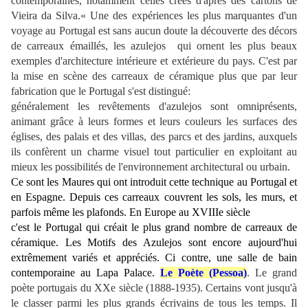
contemporaines, notamment celles crées d'après des cartons de
Vieira da Silva.« Une des expériences les plus marquantes d'un
voyage au Portugal est sans aucun doute la découverte des décors
de carreaux émaillés, les azulejos qui ornent les plus beaux
exemples d'architecture intérieure et extérieure du pays. C'est par
la mise en scène des carreaux de céramique plus que par leur
fabrication que le Portugal s'est distingué:
généralement les revêtements d'azulejos sont omniprésents,
animant grâce à leurs formes et leurs couleurs les surfaces des
églises, des palais et des villas, des parcs et des jardins, auxquels
ils confèrent un charme visuel tout particulier en exploitant au
mieux les possibilités de l'environnement architectural ou urbain.
C
e sont les Maures qui ont introduit cette technique au Portugal et
en Espagne. Depuis ces carreaux couvrent les sols, les murs, et
parfois même les plafonds. En Europe au XVIIIe siècle
c'est le Portugal qui créait le plus grand nombre de carreaux de
céramique. Les Motifs des Azulejos sont encore aujourd'hui
extrêmement variés et appréciés. Ci contre, une salle de bain
contemporaine au Lapa Palace.
Le Poète (Pessoa)
. Le grand
poète portugais du XXe siècle (1888-1935). Certains vont jusqu'à
le classer parmi les plus grands écrivains de tous les temps. Il