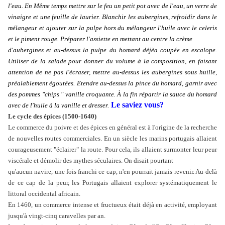
l'eau. En Même temps mettre sur le feu un petit pot avec de l'eau, un verre de
vinaigre et une feuille de laurier. Blanchir les aubergines, refroidir dans le
mélangeur et ajouter sur la pulpe hors du mélangeur l'huile avec le celeris
et le piment rouge. Préparer l'assiette en mettant au centre la crème
d'aubergines et au-dessus la pulpe du homard déjèa coupée en escalope.
Utiliser de la salade pour donner du volume à la composition, en faisant
attention de ne pas l'écraser, mettre au-dessus les aubergines sous huille,
préalablement égoutées. Etendre au-dessus la pince du homard, garnir avec
des pommes "chips " vanille croquante. À la fin répartir la sauce du homard
Le saviez vous?
avec de l'huile à la vanille et dresser.
Le cycle des épices (1500-1640)
Le commerce du poivre et des épices en général est à l'origine de la recherche
de nouvelles routes commerciales. En un siècle les marins portugais allaient
courageusement "éclairer" la route. Pour cela, ils allaient surmonter leur peur
viscérale et démolir des mythes séculaires. On disait pourtant
qu'aucun navire, une fois franchi ce cap, n'en pourrait jamais revenir. Au-delà
de ce cap de la peur, les Portugais allaient explorer systématiquement le
littoral occidental africain.
En 1460, un commerce intense et fructueux était déjà en activité, employant
jusqu'à vingt-cinq caravelles par an.