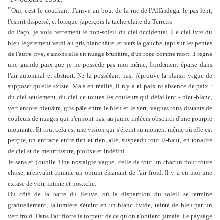
"
Oui, c'est le couchant. J'arrive au bout de la rue de l'Alfândega, le pas lent,
l'esprit dispersé, et lorsque j'aperçois la tache claire du Terreiro
do Paço, je vois nettement le non-soleil du ciel occidental. Ce ciel ivre du
bleu légèrement verdi au gris blanchâtre, et vers la gauche, tapi sur les pentes
de l'autre rive, s'amoncelle un nuage brunâtre, d'un rose comme mort. Il règne
une grande paix que je ne possède pas moi-même, froidement éparse dans
l'air automnal et abstrait. Ne la possédant pas, j'éprouve la plaisir vague de
supposer qu'elle existe. Mais en réalité, il n'y a ni paix ni absence de paix :
du ciel seulement, du ciel de toutes les couleurs qui défaillent - bleu-blanc,
vert encore bleuâtre, gris pâle entre le bleu et le vert, vagues tons distants de
couleurs de nuages qui n'en sont pas, au jaune indécis obscurci d'une pourpre
mourante. Et tout cela est une vision qui s'éteint au moment même où elle est
perçue, un entracte entre rien et rien, ailé, suspendu tout là-haut, en tonalité
de ciel et de meurtrissure, prolixe et indéfini.
Je sens et j'oublie. Une nostalgie vague, celle de tout un chacun pour toute
chose, m'envahit comme un opium émanant de l'air froid. Il y a en moi une
extase de voir, intime et postiche.
Du côté de la barre du fleuve, où la disparition du soleil se termine
graduellement, la lumière s'éteint en un blanc livide, teinté de bleu par un
vert froid. Dans l'air flotte la torpeur de ce qu'on n'obtient jamais. Le paysage