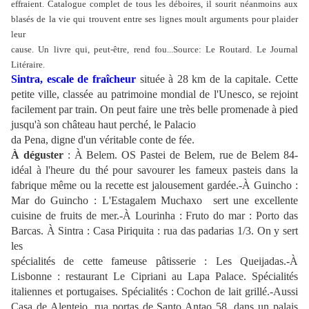
effraient. Catalogue complet de tous les déboires, il sourit néanmoins aux
blasés de la vie qui trouvent entre ses lignes moult arguments pour plaider
leur
cause. Un livre qui, peut-être, rend fou...Source: Le Routard. Le Journal
Litéraire.
Sintra, escale de fraîcheur
située à 28 km de la capitale. Cette
petite ville, classée au patrimoine mondial de l'Unesco, se rejoint
facilement par train.
On peut faire une très belle promenade à pied
jusqu'à son château haut perché, le Palacio
da Pena, digne d'un véritable conte de fée.
À déguster
: À Belem. OS Pastei de Belem, rue de Belem 84-
idéal à l'heure du thé pour savourer les fameux pasteis dans la
fabrique même ou la recette est jalousement gardée.
-À Guincho :
Mar do Guincho : L'Estagalem Muchaxo sert une excellente
cuisine de fruits de mer.
-À Lourinha : Fruto do mar : Porto das
Barcas.
À Sintra : Casa Piriquita : rua das padarias 1/3. On y sert
les
spécialités de cette fameuse pâtisserie : Les Queijadas.
-À
Lisbonne : restaurant Le Cipriani au Lapa Palace. Spécialités
italiennes et portugaises. Spécialités : Cochon de lait grillé.
-Aussi
Casa de Alentejo, rua portas de Santo Antao 58, dans un palais