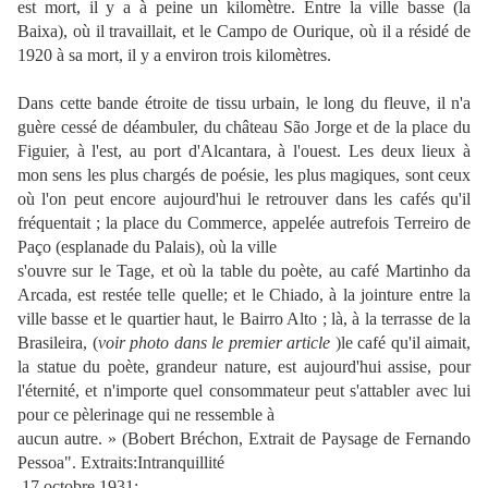
est mort, il y a à peine un kilomètre. Entre la ville basse (la
Baixa), où il travaillait, et le Campo de Ourique, où il a résidé de
1920 à sa mort, il y a environ trois kilomètres.
Dans cette bande étroite de tissu urbain, le long du fleuve, il n'a
guère cessé de déambuler, du château São Jorge et de la place du
Figuier, à l'est, au port d'Alcantara, à l'ouest. Les deux lieux à
mon sens les plus chargés de poésie, les plus magiques, sont ceux
où l'on peut encore aujourd'hui le retrouver dans les cafés qu'il
fréquentait ; la place du Commerce, appelée autrefois Terreiro de
Paço (esplanade du Palais), où la ville
s'ouvre sur le Tage, et où la table du poète, au café Martinho da
Arcada, est restée telle quelle; et le Chiado, à la jointure entre la
ville basse et le quartier haut, le Bairro Alto ; là, à la terrasse de la
Brasileira, (
voir photo dans le premier article
)le café qu'il aimait,
la statue du poète, grandeur nature, est aujourd'hui assise, pour
l'éternité, et n'importe quel consommateur peut s'attabler avec lui
pour ce pèlerinage qui ne ressemble à
aucun autre. » (Bobert Bréchon, Extrait de Paysage de Fernando
Pessoa". Extraits:Intranquillité
17 octobre 1931: