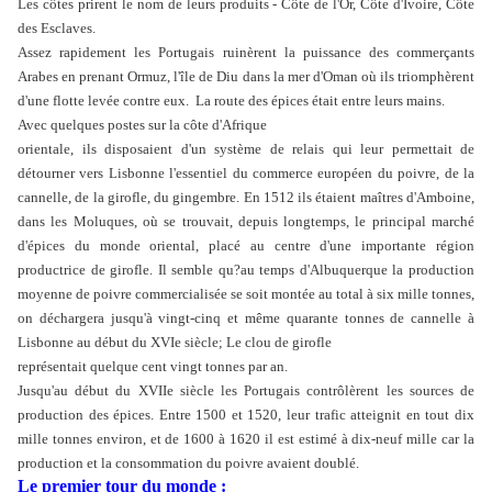
Les côtes prirent le nom de leurs produits - Côte de l'Or, Côte d'Ivoire, Côte
des Esclaves.
Assez rapidement les Portugais ruinèrent la puissance des commerçants
Arabes en prenant Ormuz, l'île de Diu dans la mer d'Oman où ils triomphèrent
d'une flotte levée contre eux. La route des épices était entre leurs mains.
Avec quelques postes sur la côte d'Afrique
orientale, ils disposaient d'un système de relais qui leur permettait de
détourner vers Lisbonne l'essentiel du commerce européen du poivre, de la
cannelle, de la girofle, du gingembre. En 1512 ils étaient maîtres d'Amboine,
dans les Moluques, où se trouvait, depuis longtemps, le principal marché
d'épices du monde oriental, placé au centre d'une importante région
productrice de girofle. Il semble qu?au temps d'Albuquerque la production
moyenne de poivre commercialisée se soit montée au total à six mille tonnes,
on déchargera jusqu'à vingt-cinq et même quarante tonnes de cannelle à
Lisbonne au début du XVIe siècle; Le clou de girofle
représentait quelque cent vingt tonnes par an.
Jusqu'au début du XVIIe siècle les Portugais contrôlèrent les sources de
production des épices. Entre 1500 et 1520, leur trafic atteignit en tout dix
mille tonnes environ, et de 1600 à 1620 il est estimé à dix-neuf mille car la
production et la consommation du poivre avaient doublé.
Le premier tour du monde :