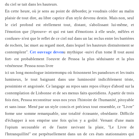
du ciel se tait dans les hauteurs.
En cette heure, où je sens au point de déborder, je voudrais céder au malin
plaisir de tout dire, au libre caprice d'un style devenu destin. Mais non, seul
le ciel profond est réellement tout, distant, s'abolissant lui-même, et
l'émotion que j'éprouve- et qui est tant d'émotions à elle seule, mêlées et
confuses- n'est que le reflet de ce ciel nul dans un lac reclus entre les barrières
de rochers, lac muet au regard mort, dans lequel les hauteurs distraitement se
contemplent".
Cet ouvrage deven
u mythique -suivi d'un tome II tout aussi
fort- est probablement l'oeuvre de Pessoa la plus séduisante et la plus
vénéneuse. Pessoa nous livre
ici un long monologue ininterrompu où foisonnent les paradoxes et les traits
lumineux, le tout baignant dans une luminosité indiciblement triste,
pessimiste et angoissée. Ce langage au repos sans repos s'étaye d'abord sur la
contemplation de Lisbonne et de ses menus faits quotidiens. A partir de trois
fois rien, Pessoa reconstitue sous nos yeux l'histoire de l'humanité, pitoyable
et sans issue. Mené par un style concis et précieux tout ensemble, ce "Livre"
forme une somme remarquable, une totalité écrasante, obsédante. Difficile
d'échapper à son emprise une fois qu'on y a goûté. Versant d'une main
l'opium secourable et de l'autre ravivant la plaie, "Le Livre de
l'Intranquillité" est perpétuellement dans un de ces états stationnaires qui