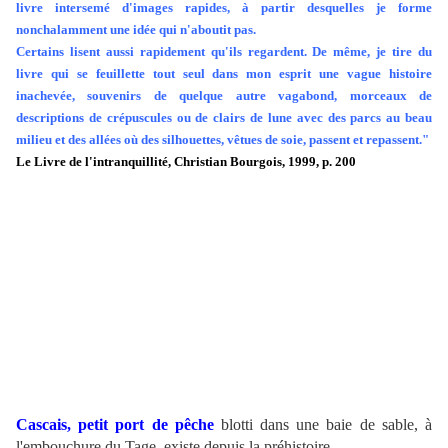
livre intersemé d'images rapides, à partir desquelles je forme
nonchalamment une idée qui n'aboutit pas.
Certains lisent aussi rapidement qu'ils regardent. De même, je tire du
livre qui se feuillette tout seul dans mon esprit une vague histoire
inachevée, souvenirs de quelque autre vagabond, morceaux de
descriptions de crépuscules ou de clairs de lune avec des parcs au beau
milieu et des allées où des silhouettes, vêtues de soie, passent et repassent."
Le Livre de l'intranquillité, Christian Bourgois, 1999, p. 200
Cascais, petit port de pêche
blotti dans une baie de sable, à
l'embouchure du Tage, existe depuis la préhistoire.