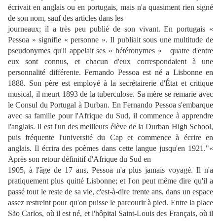
écrivait en anglais ou en portugais, mais n'a quasiment rien signé
de son nom, sauf des articles dans les
journeaux; il a très peu publié de son vivant. En portugais «
Pessoa » signifie « personne ». Il publiait sous une multitude de
pseudonymes qu'il appelait ses « hétéronymes » quatre d'entre
eux sont connus, et chacun d'eux correspondaient à une
personnalité différente. Fernando Pessoa est né a Lisbonne en
1888. Son père est employé à la secrétairerie d'État et critique
musical, il meurt 1893 de la tuberculose. Sa mère se remarie avec
le Consul du Portugal à Durban. En Fernando Pessoa s'embarque
avec sa famille pour l'Afrique du Sud, il commence à apprendre
l'anglais. Il est l'un des meilleurs élève de la Durban High School,
puis fréquente l'université du Cap et commence à écrire en
anglais. Il écrira des poèmes dans cette langue jusqu'en 1921."«
Après son retour définitif d'Afrique du Sud en
1905, à l'âge de 17 ans, Pessoa n'a plus jamais voyagé. Il n'a
pratiquement plus quitté Lisbonne; et l'on peut même dire qu'il a
passé tout le reste de sa vie, c'est-à-dire trente ans, dans un espace
assez restreint pour qu'on puisse le parcourir à pied. Entre la place
São Carlos, où il est né, et l'hôpital Saint-Louis des Français, où il