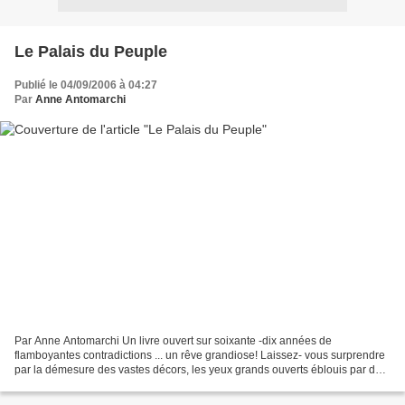
Le Palais du Peuple
Publié le 04/09/2006 à 04:27
Par
Anne Antomarchi
Par Anne Antomarchi Un livre ouvert sur soixante -dix années de
flamboyantes contradictions ... un rêve grandiose! Laissez- vous surprendre
par la démesure des vastes décors, les yeux grands ouverts éblouis par des
beautés insoupçonnées. Imaginez un féerique...