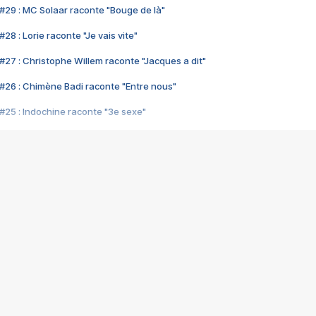
#29 : MC Solaar raconte "Bouge de là"
28 : Lorie raconte "Je vais vite"
#27 : Christophe Willem raconte "Jacques a dit"
#26 : Chimène Badi raconte "Entre nous"
#25 : Indochine raconte "3e sexe"
#24 : Zaho raconte "C'est chelou"
#23 : Patrick Bruel raconte "Au café des délices"
#22 : Kyo raconte "Le chemin"
#21 : Nolwenn Leroy raconte "Cassé"
#20 : Patrick Hernandez raconte "Born to be alive"
#19 : Lorie raconte "Près de moi"
#18 : Michael Jones raconte "A nos actes manqués" (avec Jean-Jacque
#17 : Khaled raconte "Aïcha"