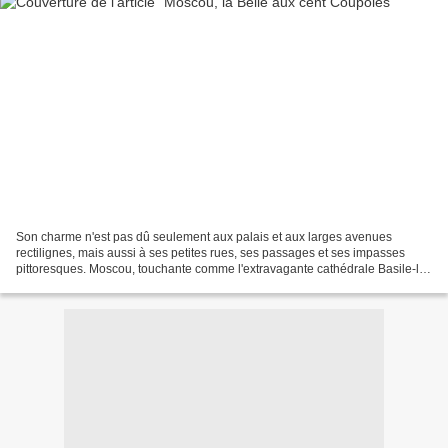
Son charme n'est pas dû seulement aux palais et aux larges avenues
rectilignes, mais aussi à ses petites rues, ses passages et ses impasses
pittoresques. Moscou, touchante comme l'extravagante cathédrale Basile-le-
Bienheureux illuminant la place Rouge....