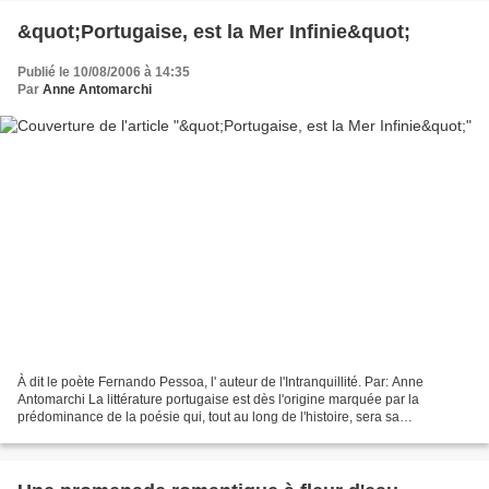
&quot;Portugaise, est la Mer Infinie&quot;
Publié le 10/08/2006 à 14:35
Par
Anne Antomarchi
À dit le poète Fernando Pessoa, l' auteur de l'Intranquillité. Par: Anne
Antomarchi La littérature portugaise est dès l'origine marquée par la
prédominance de la poésie qui, tout au long de l'histoire, sera sa
caractéristique et fera son originalité....