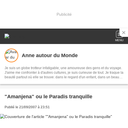
Publicité
MENU
Anne autour du Monde
Je suis un globe trotteur infatigable, une amoureuse des gens et du voyage.
J'aime me confronter à d'autres cultures, je suis curieuse de tout. Je traque la
beauté partout où elle se trouve: dans le regard d'un enfant, dans un beau
paysage, sur le sommet d'une montagne,dans l'harmonie d'un décor
intérieur, la splendeur d'un édifice, d'un lac, d'une mer d'huile, dans le
silence d'un désert lorsque la lumière transforme le réel, afin qu'apparaisse
cette impalpable émotion.
"Amanjena" ou le Paradis tranquille
Publié le 21/09/2007 à 23:51