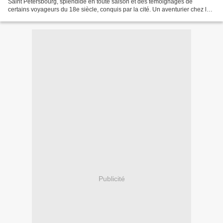
Saint Petersbourg, splendide en toute saison et des témoignages de
certains voyageurs du 18e siècle, conquis par la cité. Un aventurier chez les
Tsars, Savez vous que... Casanova...
Publicité