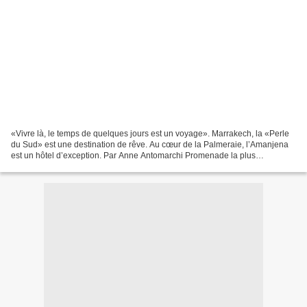
«Vivre là, le temps de quelques jours est un voyage». Marrakech, la «Perle
du Sud» est une destination de rêve. Au cœur de la Palmeraie, l’Amanjena
est un hôtel d’exception. Par Anne Antomarchi Promenade la plus
romantique de Marrakech, la célèbre Palmeraie...